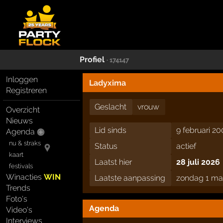
Profiel
· 174147
Inloggen
Ladyxima
Registreren
Geslacht
vrouw
Overzicht
Nieuws
Lid sinds
9 februari 20
Agenda
nu & straks
Status
actief
kaart
Laatst hier
28 juli 2026
festivals
Winacties
WIN
Laatste aanpassing
zondag 1 ma
Trends
Foto's
Agenda
Video's
Interviews