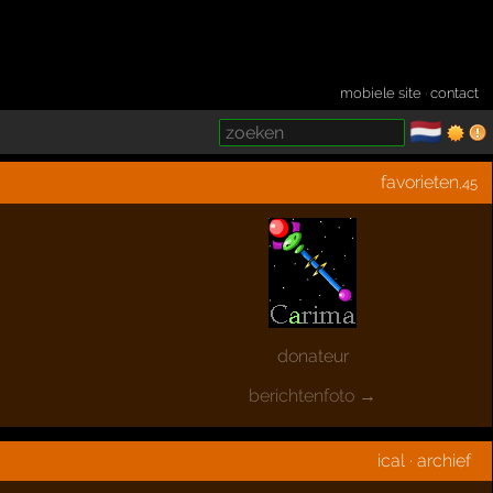
mobiele site
·
contact
🇳🇱
­
favorieten
,45
donateur
berichtenfoto →
ical
·
archief