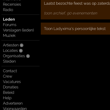
Laatst bezochte feest was op zaterda
Recensies
Radio
toon archief, 90 evenementen
Leden
Forums
Toon Ladyxima's persoonlijke tekst
Verslagen (leden)
Muziek
Artiesten
Locaties
Organisaties
Steden
Contact
Crew
Vacatures
Donaties
Beleid
Help
Adverteren
Voorwaarden