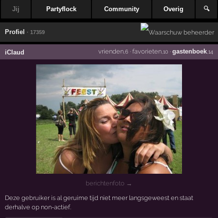
Jij
Partyflock
Community
Overig
🔍
Profiel
· 17359
vrienden
·
favorieten
·
gastenboek
iClaud
,6
,10
,14
berichtenfoto →
Deze gebruiker is al geruime tijd niet meer langsgeweest en staat
derhalve op non-actief.