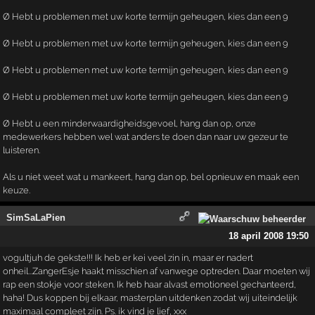
Ø Hebt u problemen met uw korte termijn geheugen, kies dan een 9
Ø Hebt u problemen met uw korte termijn geheugen, kies dan een 9
Ø Hebt u problemen met uw korte termijn geheugen, kies dan een 9
Ø Hebt u problemen met uw korte termijn geheugen, kies dan een 9
Ø Hebt u een minderwaardigheidsgevoel, hang dan op, onze
medewerkers hebben wel wat anders te doen dan naar uw gezeur te
luisteren.
Als u niet weet wat u mankeert, hang dan op, bel opnieuw en maak een
keuze.
SimSaLaPien
18 april 2008 19:50
vogultjuh de gekste!!! Ik heb er kei veel zin in, maar er nadert
onheil...ZangerEsje haakt misschien af vanwege optreden. Daar moeten wij
rap een stokje voor steken. Ik heb haar alvast emotioneel gechanteerd,
haha! Dus koppen bij elkaar, masterplan uitdenken zodat wij uiteindelijk
maximaal compleet zijn. Ps. ik vind je lief, xxx