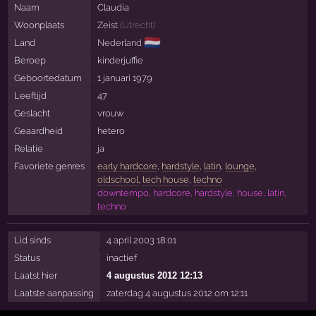
Naam
Claudia
Woonplaats
Zeist
(
Utrecht
)
🇳🇱
Land
Nederland
Beroep
kinderjuffie
Geboortedatum
1 januari 1979
Leeftijd
47
Geslacht
vrouw
Geaardheid
hetero
Relatie
ja
Favoriete genres
early hardcore
,
hardstyle
,
latin
,
lounge
,
oldschool
,
tech house
,
techno
downtempo, hardcore, hardstyle, house, latin,
techno
Lid sinds
4 april 2003 18:01
Status
inactief
Laatst hier
4 augustus 2012 12:13
Laatste aanpassing
zaterdag 4 augustus 2012 om 12:11