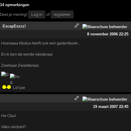
14 opmerkingen
Deel je mening!
Log in
of
registreer
EscapEszzz!
8 november 2006 22:25
Hoeraaaa Klodus heeft ook een gastenboek....
En ik ben de eerste kliederaar.
Zwetsaar Zwadderaar....
Lof joe
19 maart 2007 22:45
He Clau!
Alles okidoki!?