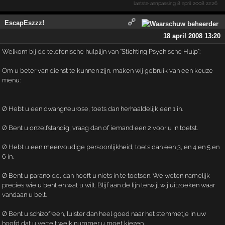
laatste aanpassing
8 april 2008 22:26
EscapEszzz!
18 april 2008 13:20
Welkom bij de telefonische hulplijn van "Stichting Psychische Hulp":
Om u beter van dienst te kunnen zijn, maken wij gebruik van een keuze
menu:
Ø Hebt u een dwangneurose, toets dan herhaaldelijk een 1 in.
Ø Bent u onzelfstandig, vraag dan of iemand een 2 voor u in toetst.
Ø Hebt u een meervoudige persoonlijkheid, toets dan een 3, en 4 en 5 en
6 in.
Ø Bent u paranoide, dan hoeft u niets in te toetsen. We weten namelijk
precies wie u bent en wat u wilt. Blijf aan de lijn terwijl wij uitzoeken waar
vandaan u belt.
Ø Bent u schizofreen, luister dan heel goed naar het stemmetje in uw
hoofd dat u vertelt welk nummer u moet kiezen.