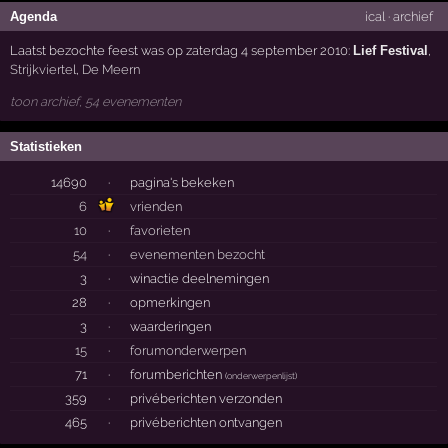
Agenda
ical
·
archief
Laatst bezochte feest was op zaterdag 4 september 2010:
Lief Festival
,
Strijkviertel
,
De Meern
toon archief, 54 evenementen
Statistieken
14690
·
pagina's bekeken
6
vrienden
10
·
favorieten
54
·
evenementen bezocht
3
·
winactie deelnemingen
28
·
opmerkingen
3
·
waarderingen
15
·
forumonderwerpen
71
·
forumberichten
(
onderwerpenlijst
)
359
·
privéberichten verzonden
465
·
privéberichten ontvangen