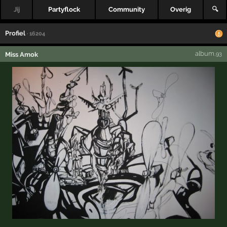
Jij
Partyflock
Community
Overig
🔍
Profiel
· 16204
album
Miss Amok
,93