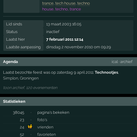
trance
,
tech house
,
techno
house, techno, trance
Lid sinds
13 maart 2003 16:05
Status
inactief
Laatst hier
7 februari 2011 12:14
Laatste aanpassing
dinsdag 2 november 2010 om 09:29
Agenda
ical
·
archief
Laatst bezochte feest was op zaterdag 9 april 2011:
Technootjes
,
Simplon
,
Groningen
toon archief, 120 evenementen
Statistieken
38045
·
pagina's bekeken
23
·
foto's
24
vrienden
52
·
favorieten