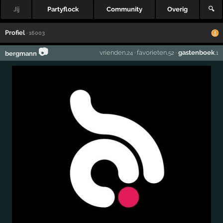
Jij
Partyflock
Community
Overig
🔍
Profiel
· 16003
📷
vrienden
·
favorieten
·
gastenboek
bergmann
,24
,52
,1