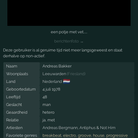
een potje met vet......
berichtenfoto →
Deze gebruiker is al geruime tijd niet meer langsgeweest en staat
derhalve op non-actief.
Naam
Andreas Bakker
Woonplaats
Leeuwarden
(
Friesland
)
🇳🇱
Land
Nederland
Geboortedatum
4 juli 1978
Leeftijd
48
Geslacht
man
Geaardheid
hetero
Relatie
ja, met
Artiesten
Andreas Bergmann
,
Antiphus
&
Not Him
Favoriete genres
breakbeat
,
electro
,
groove
,
house
,
progressive