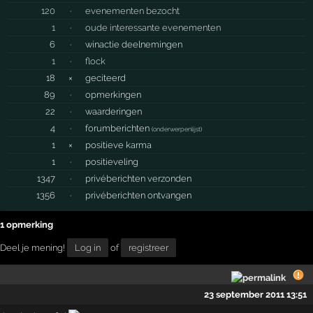
120
·
evenementen bezocht
1
·
oude interessante evenementen
6
·
winactie deelnemingen
1
·
flock
18
×
geciteerd
89
·
opmerkingen
22
·
waarderingen
4
·
forumberichten
(
onderwerpenlijst
)
1
×
positieve karma
1
·
positieveling
1347
·
privéberichten verzonden
1356
·
privéberichten ontvangen
1 opmerking
Deel je mening!
Log in
of
registreer
23 september 2011 13:51