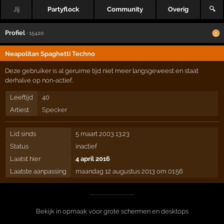
Jij
Partyflock
Community
Overig
🔍
Profiel
· 15420
Neapolitan Spaghetti Techno
Deze gebruiker is al geruime tijd niet meer langsgeweest en staat
derhalve op non-actief.
Leeftijd
40
Artiest
Specker
Lid sinds
5 maart 2003 13:23
Status
inactief
Laatst hier
4 april 2016
Laatste aanpassing
maandag 12 augustus 2013 om 01:56
Bekijk in opmaak voor grote schermen en desktops