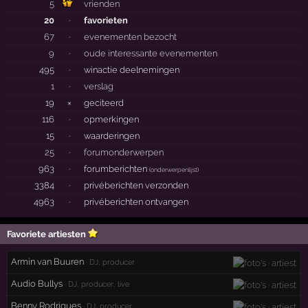
5
vrienden
20
·
favorieten
67
·
evenementen bezocht
9
·
oude interessante evenementen
495
·
winactie deelnemingen
1
·
verslag
19
×
geciteerd
116
·
opmerkingen
15
·
waarderingen
25
·
forumonderwerpen
963
·
forumberichten
(
onderwerpenlijst
)
3384
·
privéberichten verzonden
4963
·
privéberichten ontvangen
Favoriete artiesten
Armin van Buuren
· DJ, producer
Audio Bullys
· DJ, producer, live
Benny Rodrigues
· DJ, producer