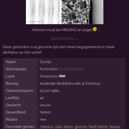
... Heaven must be MISSING an angel
...
berichtenfoto →
Deze gebruiker is al geruime tijd niet meer langsgeweest en staat
derhalve op non-actief.
Naam
Quinta
Woonplaats
Rotterdam
(
Zuid-Holland
)
🇳🇱
Land
Nederland
Beroep
studentje Bedrijfskunde @ Erasmus
Geboortedatum
13 juni 1984
Leeftijd
42
Geslacht
vrouw
Geaardheid
hetero
Relatie
nee
Favoriete genres
classics
,
club
,
disco
,
groove
,
hard trance
,
house
,