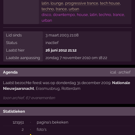
latin
,
lounge
,
progressive trance
,
tech house
,
techno
,
trance
,
urban
disco, downtempo, house, latin, techno, trance,
urban
Lid sinds
3 maart 2003 21:08
Status
inactief
Laatst hier
26 juni 2012 21:12
Laatste aanpassing
zondag 7 november 2010 om 18:22
Agenda
ical
·
archief
Laatst bezochte feest was op donderdag 31 december 2009:
Nationale
Nieuwjaarsnacht
,
Erasmusbrug
,
Rotterdam
toon archief, 67 evenementen
Statistieken
121951
·
pagina's bekeken
2
·
foto's