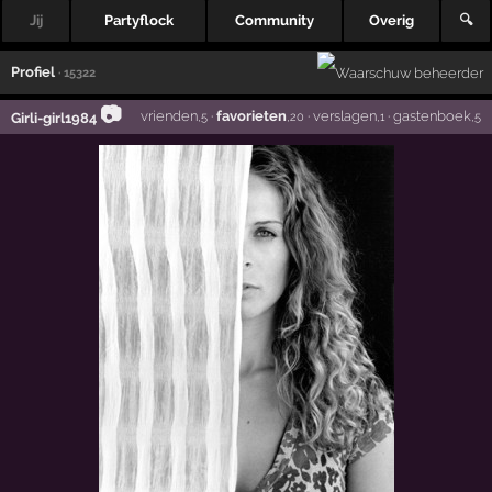
Jij
Partyflock
Community
Overig
🔍
Profiel
· 15322
📷
vrienden
·
favorieten
·
verslagen
·
gastenboek
Girli-girl1984
,5
,20
,1
,5