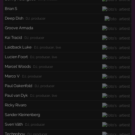
Brian S
Deep Dish
· DJ, producer
Groove Armada
Kai Tracid
· DJ, producer
Laidback Luke
· DJ, producer, live
Lucien Foort
· DJ, producer, live
Marcel Woods
· DJ, producer
Marco V
· DJ, producer
Paul Oakenfold
· DJ, producer
Paul van Dyk
· DJ, producer, live
Ricky Rivaro
Sander Kleinenberg
Sven Väth
· DJ, producer
Technoboy
· DJ, producer