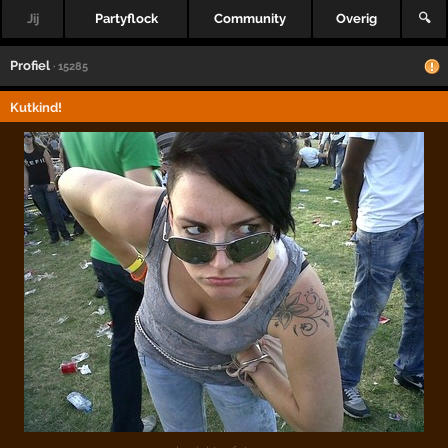
Jij
Partyflock
Community
Overig
🔍
Profiel
· 15285
Kutkind!