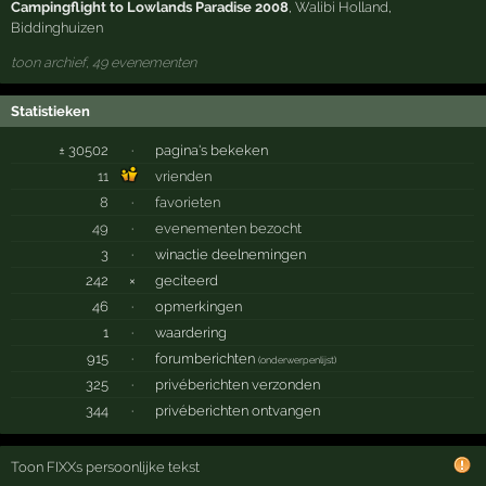
Campingflight to Lowlands Paradise 2008
,
Walibi Holland
,
Biddinghuizen
toon archief, 49 evenementen
Statistieken
± 30502
·
pagina's bekeken
11
vrienden
8
·
favorieten
49
·
evenementen bezocht
3
·
winactie deelnemingen
242
×
geciteerd
46
·
opmerkingen
1
·
waardering
915
·
forumberichten
(
onderwerpenlijst
)
325
·
privéberichten verzonden
344
·
privéberichten ontvangen
Toon FIXXs persoonlijke tekst