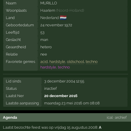
Naam
MURILLO
Woonplaats
Haarlem
(
Noord-Holland
)
🇳🇱
Land
Nederland
Geboortedatum
24 november 1972
Leeftijd
53
Geslacht
man
Geaardheid
hetero
Relatie
nee
Favoriete genres
acid
,
hardstyle
,
oldschool
,
techno
hardstyle, techno
Lid sinds
3 december 2004 12:55
Status
inactief
Laatst hier
20 december 2016
Laatste aanpassing
maandag 23 mei 2016 om 08:08
Agenda
ical
·
archief
Laatst bezochte feest was op vrijdag 15 augustus 2008:
A