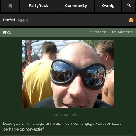
Jij
Partyflock
Community
Overig
🔍
Profiel
· 149549
vrienden
·
favorieten
FIXX
,11
,8
berichtenfoto →
Deze gebruiker is al geruime tijd niet meer langsgeweest en staat
derhalve op non-actief.