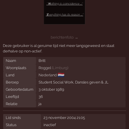
*
N
othing is coincidence ,;;*
*
E
verything has its reason ,;;*
berichtenfoto →
Deze gebruiker is al geruime tijd niet meer langsgeweest en staat
derhalve op non-actief.
Naam
Britt
Woonplaats
Roggel
(
Limburg
)
🇳🇱
Land
Nederland
Beroep
Student Social Work, Dansles geven & JL
Geboortedatum
3 oktober 1989
Leeftijd
36
Relatie
ja
Lid sinds
23 november 2004 21:05
Status
inactief