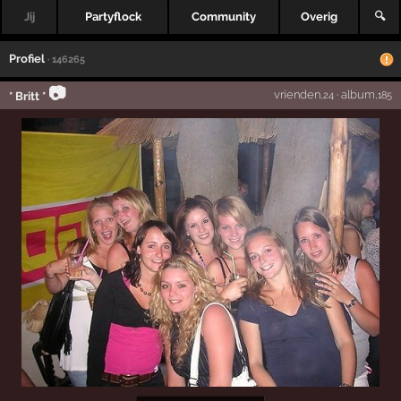
Jij
Partyflock
Community
Overig
🔍
Profiel
· 146265
📷
vrienden
·
album
* Britt *
,24
,185