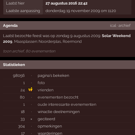
Laatst hier
27 augustus 2016 22:42
Laatste aanpassing
donderdag 19 november 2009 om 11:20
Agenda
ical
·
archief
Laatst bezochte feest was op zondag 9 augustus 2009:
Solar Weekend
2009
,
Maasplassen: Noorderplas
,
Roermond
toon archief, 80 evenementen
Statistieken
98056
·
pagina's bekeken
1
·
foto
24
vrienden
80
·
evenementen bezocht
1
·
oude interessante evenementen
18
·
winactie deelnemingen
33
×
geciteerd
304
·
opmerkingen
17
·
waarderingen