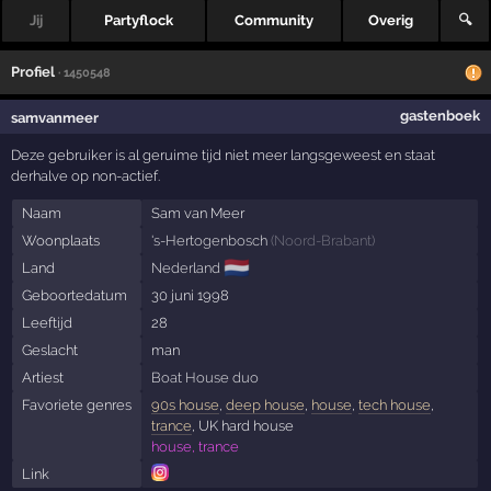
Jij
Partyflock
Community
Overig
🔍
Profiel
· 1450548
gastenboek
samvanmeer
Deze gebruiker is al geruime tijd niet meer langsgeweest en staat
derhalve op non-actief.
Naam
Sam van Meer
Woonplaats
's-Hertogenbosch
(
Noord-Brabant
)
🇳🇱
Land
Nederland
Geboortedatum
30 juni 1998
Leeftijd
28
Geslacht
man
Artiest
Boat House duo
Favoriete genres
90s house
,
deep house
,
house
,
tech house
,
trance
, UK hard house
house, trance
Link