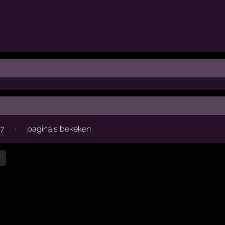
47
·
pagina's bekeken
r