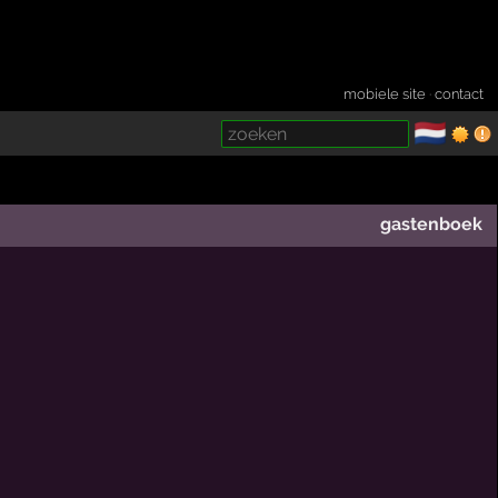
mobiele site
·
contact
🇳🇱
­
gastenboek