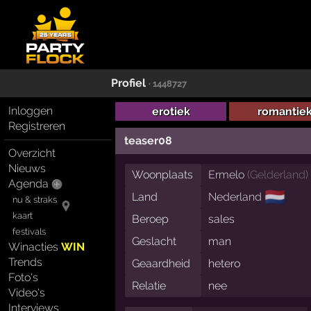
Profiel
· 1448727
Inloggen
erotiek
romantie
Registreren
teaser08
Overzicht
Nieuws
Woonplaats
Ermelo
(
Gelderland
)
Agenda
🇳🇱
Land
Nederland
nu & straks
kaart
Beroep
sales
festivals
Geslacht
man
Winacties
WIN
Trends
Geaardheid
hetero
Foto's
Relatie
nee
Video's
Interviews