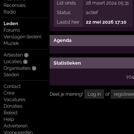
Lid sinds
28 maart 2024 05:31
Recensies
Radio
Status
actief
Laatst hier
22 mei 2026 17:10
Leden
Forums
Verslagen (leden)
Agenda
Muziek
Artiesten
Locaties
Statistieken
Organisaties
Steden
10
Contact
Crew
Deel je mening!
Log in
of
registree
Vacatures
Donaties
Beleid
Help
Adverteren
Voorwaarden