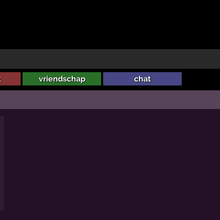
k
vriendschap
chat