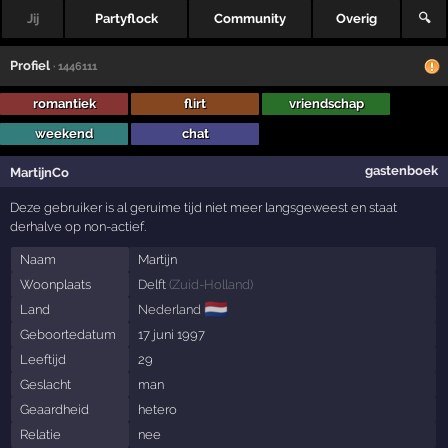
Jij
Partyflock
Community
Overig
🔍
Profiel
· 1446111
romantiek
flirt
vriendschap
weekend
chat
gastenboek
MartijnCo
Deze gebruiker is al geruime tijd niet meer langsgeweest en staat
derhalve op non-actief.
Naam
Martijn
Woonplaats
Delft
(
Zuid-Holland
)
🇳🇱
Land
Nederland
Geboortedatum
17 juni 1997
Leeftijd
29
Geslacht
man
Geaardheid
hetero
Relatie
nee