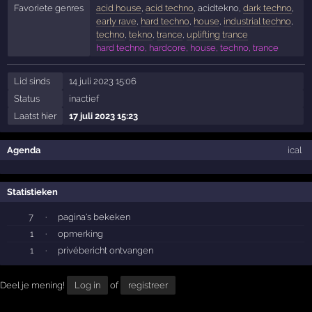
Favoriete genres
acid house
,
acid techno
, acidtekno,
dark techno
,
early rave
,
hard techno
,
house
,
industrial techno
,
techno
,
tekno
,
trance
,
uplifting trance
hard techno, hardcore, house, techno, trance
Lid sinds
14 juli 2023 15:06
Status
inactief
Laatst hier
17 juli 2023 15:23
Agenda
ical
Statistieken
7
·
pagina's bekeken
1
·
opmerking
1
·
privébericht ontvangen
Deel je mening!
Log in
of
registreer