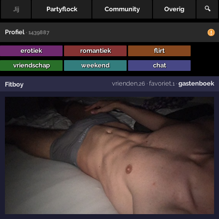
Jij
Partyflock
Community
Overig
🔍
Profiel
· 1439887
erotiek
romantiek
flirt
vriendschap
weekend
chat
vrienden
·
favoriet
·
gastenboek
Fitboy
,26
,1