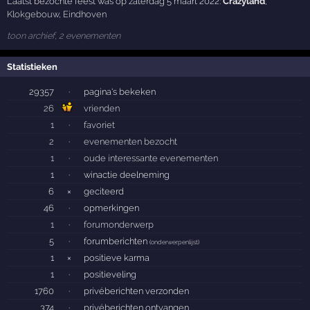
Laatst bezochte feest was op zaterdag 5 maart 2022:
Crazyland
,
Klokgebouw
,
Eindhoven
toon archief, 2 evenementen
Statistieken
29357
·
pagina's bekeken
26
vrienden
1
·
favoriet
2
·
evenementen bezocht
1
·
oude interessante evenementen
1
·
winactie deelneming
6
×
geciteerd
46
·
opmerkingen
1
·
forumonderwerp
5
·
forumberichten
(
onderwerpenlijst
)
1
×
positieve karma
1
·
positieveling
1760
·
privéberichten verzonden
374
·
privéberichten ontvangen