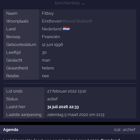
berichtenfoto →
Naam
Fitboy
Woonplaats
Eindhoven
(
Noord-Brabant
)
🇳🇱
Land
Nederland
Beroep
Financiën
Geboortedatum
12 juni 1996
Leeftijd
30
Geslacht
man
Geaardheid
hetero
Relatie
nee
Lid sinds
27 februari 2022 13:10
Status
actief
Laatst hier
31 juli 2026 22:33
Laatste aanpassing
zaterdag 5 maart 2022 om 21:13
Agenda
ical
·
archief