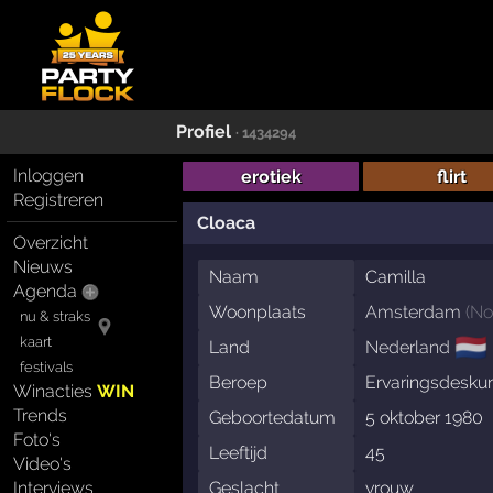
Profiel
· 1434294
Inloggen
erotiek
flirt
Registreren
Cloaca
Overzicht
Nieuws
Naam
Camilla
Agenda
Woonplaats
Amsterdam
(
No
nu & straks
🇳🇱
kaart
Land
Nederland
festivals
Beroep
Ervaringsdesku
Winacties
WIN
Trends
Geboortedatum
5 oktober 1980
Foto's
Leeftijd
45
Video's
Geslacht
vrouw
Interviews