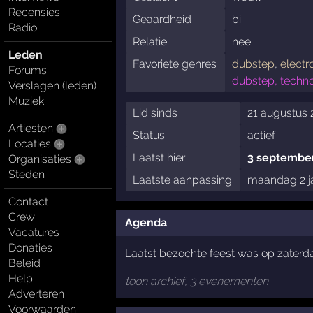
Recensies
Geaardheid
bi
Radio
Relatie
nee
Leden
Favoriete genres
dubstep
,
electr
Forums
dubstep, techn
Verslagen (leden)
Muziek
Lid sinds
21 augustus 
Artiesten
Status
actief
Locaties
Laatst hier
3 september
Organisaties
Steden
Laatste aanpassing
maandag 2 j
Contact
Crew
Agenda
Vacatures
Donaties
Laatst bezochte feest was op zater
Beleid
Help
toon archief, 3 evenementen
Adverteren
Voorwaarden