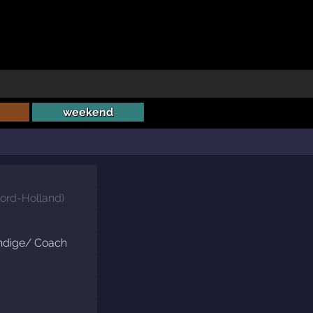
weekend
ord-Holland
)
ndige/ Coach