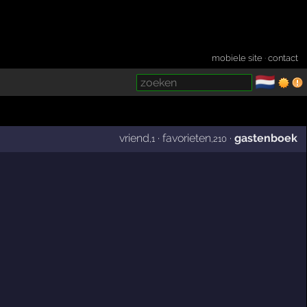
mobiele site
·
contact
🇳🇱
­
vriend
·
favorieten
·
gastenboek
,1
,210