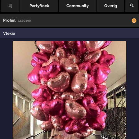
Jij
Partyflock
Community
Overig
🔍
Profiel
· 1420190
Vlexie