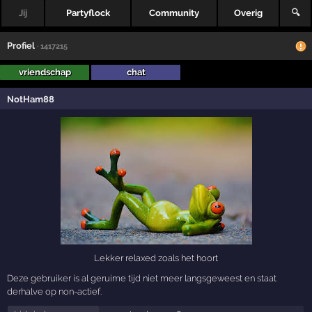
Jij
Partyflock
Community
Overig
🔍
Profiel
· 1417215
vriendschap
chat
NotHam88
Lekker relaxed zoals het hoort
Deze gebruiker is al geruime tijd niet meer langsgeweest en staat
derhalve op non-actief.