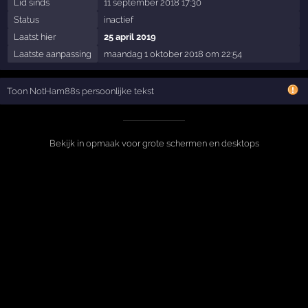
Lid sinds
11 september 2018 17:30
Status
inactief
Laatst hier
25 april 2019
Laatste aanpassing
maandag 1 oktober 2018 om 22:54
Toon NotHam88s persoonlijke tekst
Bekijk in opmaak voor grote schermen en desktops