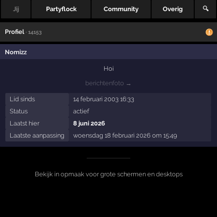
Jij
Partyflock
Community
Overig
🔍
Profiel
· 14153
Nomizz
Hoi
berichtenfoto →
Lid sinds
14 februari 2003 16:33
Status
actief
Laatst hier
8 juni 2026
Laatste aanpassing
woensdag 18 februari 2026 om 15:49
Bekijk in opmaak voor grote schermen en desktops