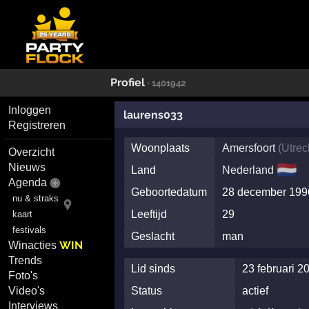
Profiel
· 1401942
Inloggen
laurens033
Registreren
Woonplaats
Amersfoort
(
Utrec
Overzicht
🇳🇱
Nieuws
Land
Nederland
Agenda
Geboortedatum
28 december 199
nu & straks
Leeftijd
29
kaart
festivals
Geslacht
man
WIN
Winacties
Trends
Lid sinds
23 februari 2
Foto's
Video's
Status
actief
Interviews