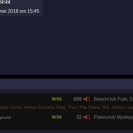
22:22
mei 2018 om 15:45
WIN
689
Beachclub Fuel
,
B
Dano
,
Gizmo
,
Human Resource
,
Panic
,
Pavo
,
Pila
,
Promo
,
Rob
,
Stanton
,
Su
WIN
32
Parenclub Mystiq
ground