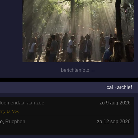
berichtenfoto →
ical
·
archief
loemendaal aan zee
zo 9 aug 2026
nny D
,
Vox
ue
,
Rucphen
za 12 sep 2026