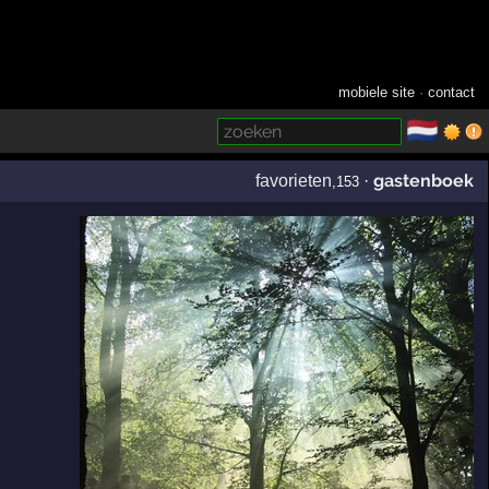
mobiele site
·
contact
🇳🇱
­
gastenboek
favorieten
·
,153