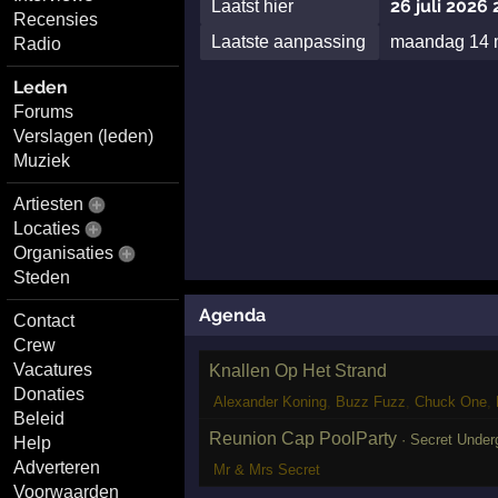
26 juli 2026 
Laatst hier
Recensies
Laatste aanpassing
maandag 14 
Radio
Leden
Forums
Verslagen (leden)
Muziek
Artiesten
Locaties
Organisaties
Steden
Agenda
Contact
Crew
Vacatures
Knallen Op Het Strand
Donaties
Alexander Koning
,
Buzz Fuzz
,
Chuck One
,
Beleid
Reunion Cap PoolParty
·
Secret Under
Help
Adverteren
Mr & Mrs Secret
Voorwaarden