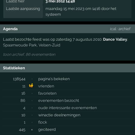
Laatst hier
3 mei 2012 14:48
Laatste aanpassing
maandag 15 mei 2023 om 14:16 door het
systeem
Agenda
ical
·
archief
Laatst bezochte feest was op zaterdag 7 augustus 2010:
Dance Valley
,
Spaarnwoude Park
,
Velsen-Zuid
toon archief, 86 evenementen
Statistieken
138544
·
pagina's bekeken
11
vrienden
16
·
favorieten
86
·
evenementen bezocht
4
·
oude interessante evenementen
10
·
winactie deelnemingen
1
·
flock
445
×
geciteerd