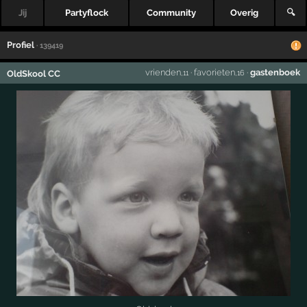
Jij
Partyflock
Community
Overig
🔍
Profiel
· 139419
vrienden
·
favorieten
·
gastenboek
OldSkool CC
,11
,16