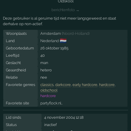
Oldskool
berichtenfoto →
Deze gebruiker is al geruime tijd niet meer langsgeweest en staat
derhalve op non-actief.
Woonplaats
Amsterdam
(
Noord-Holland
)
🇳🇱
Land
Nederland
Geboortedatum
26 oktober 1985
Leeftijd
40
Geslacht
man
Geaardheid
hetero
Relatie
nee
Favoriete genres
classics
,
darkcore
,
early hardcore
,
hardcore
,
oldschool
hardcore
Favoriete site
partyflock.nl…
Lid sinds
4 november 2004 12:18
Status
inactief