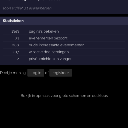
toon archief, 31 evenementen
Statistieken
1343
·
pagina's bekeken
31
·
evenementen bezocht
200
·
oude interessante evenementen
207
·
winactie deelnemingen
2
·
privéberichten ontvangen
Deel je mening!
Log in
of
registreer
Bekijk in opmaak voor grote schermen en desktops