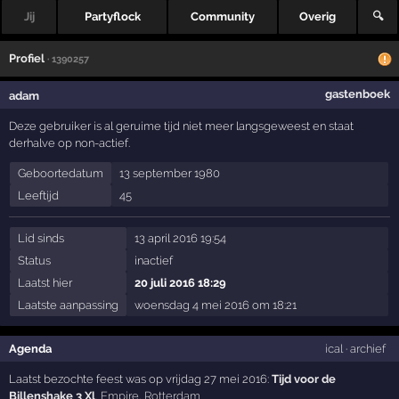
Jij
Partyflock
Community
Overig
🔍
Profiel
· 1390257
gastenboek
adam
Deze gebruiker is al geruime tijd niet meer langsgeweest en staat
derhalve op non-actief.
Geboortedatum
13 september 1980
Leeftijd
45
Lid sinds
13 april 2016 19:54
Status
inactief
Laatst hier
20 juli 2016 18:29
Laatste aanpassing
woensdag 4 mei 2016 om 18:21
Agenda
ical
·
archief
Laatst bezochte feest was op vrijdag 27 mei 2016:
Tijd voor de
Billenshake 3 Xl
,
Empire
,
Rotterdam