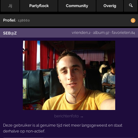
Jij
Partyflock
Community
Overig
🔍
Profiel
· 138660
vrienden
·
album
·
favorieten
SEB@Z
,2
,97
,84
berichtenfoto →
Deze gebruiker is al geruime tijd niet meer langsgeweest en staat
derhalve op non-actief.