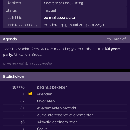
Lid sinds
1 november 2004 18:29
Status
inactief
Laatst hier
20 mei 2024 15:59
Laatste aanpassing
donderdag 4 januari 2024 om 22:50
Agenda
ical
·
archief
Laatst bezochte feest was op maandag 31 december 2007:
[Q] years
party
,
Q-Nation
,
Breda
toon archief, 82 evenementen
Statistieken
183336
·
pagina's bekeken
2
vrienden
84
·
favorieten
82
·
evenementen bezocht
4
·
oude interessante evenementen
46
·
winactie deelnemingen
2
·
flocks