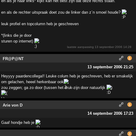
en als je naar links* kijkt kan het best zijn dat deze rechts staan.
en als de rechter uitspraak doet zou de linker dan z`n smoel houde?
leuk profiel en topcolumn heb je geschreven
*(links die je door
sturen op internet)
laatste aanpassing
13 september 2006 14:28
FR@P@NT
13 september 2006 21:25
Heyyyy paardencollega!! Leuke colum heb je geschreven, heb er smakelijk
om gelachen, heeel herkenbaar ook
zou zeggen; ga zo door (tussen het druk-zijn door natuurlijk
)
Arie von D
14 september 2006 17:23
Gaaf hondje heb je