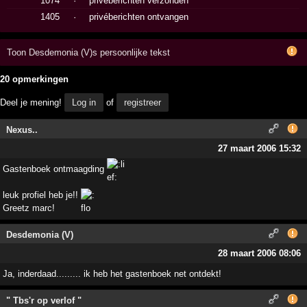
1074
·
privéberichten verzonden
1405
·
privéberichten ontvangen
Toon Desdemonia (V)s persoonlijke tekst
20 opmerkingen
Deel je mening!
Log in
of
registreer
Nexus..
27 maart 2006 15:32
Gastenboek ontmaagding
leuk profiel heb je!!
Greetz marc!
Desdemonia (V)
28 maart 2006 08:06
Ja, inderdaad......... ik heb het gastenboek net ontdekt!
" Tbs'r op verlof "