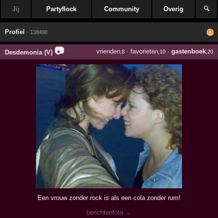
Jij
Partyflock
Community
Overig
🔍
Profiel
· 138490
📷
vrienden
·
favorieten
·
gastenboek
Desdemonia (V)
,8
,10
,20
Een vrouw zonder rock is als een cola zonder rum!
berichtenfoto →