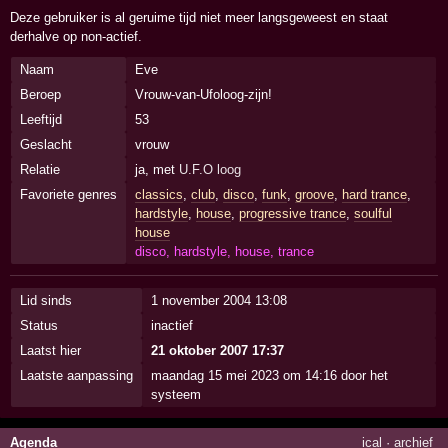
Deze gebruiker is al geruime tijd niet meer langsgeweest en staat
derhalve op non-actief.
Naam
Eve
Beroep
Vrouw-van-Ufoloog-zijn!
Leeftijd
53
Geslacht
vrouw
Relatie
ja, met
U.F.O loog
Favoriete genres
classics
,
club
,
disco
,
funk
,
groove
,
hard trance
,
hardstyle
,
house
,
progressive trance
,
soulful
house
disco, hardstyle, house, trance
Lid sinds
1 november 2004 13:08
Status
inactief
Laatst hier
21 oktober 2007 17:37
Laatste aanpassing
maandag 15 mei 2023 om 14:16 door het
systeem
Agenda
ical
·
archief