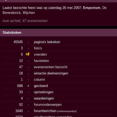
Laatst bezochte feest was op zaterdag 26 mei 2007:
Emporium
,
De
Berendonck
,
Wijchen
toon archief, 47 evenementen
Statistieken
45545
·
pagina's bekeken
3
·
foto's
8
vrienden
10
·
favorieten
47
·
evenementen bezocht
18
·
winactie deelnemingen
1
·
column
688
×
geciteerd
33
·
opmerkingen
4
·
waarderingen
92
·
forumonderwerpen
1640
·
forumberichten
(
onderwerpenlijst
)