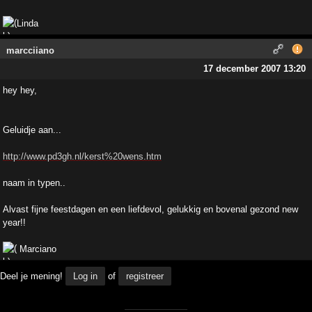
Linda
marcciiano
17 december 2007 13:20
hey hey,
Geluidje aan...
http://www.pd3gh.nl/kerst%20wens.htm
naam in typen..
Alvast fijne feestdagen en een liefdevol, gelukkig en bovenal gezond new
year!!
Marciano
Deel je mening!
Log in
of
registreer