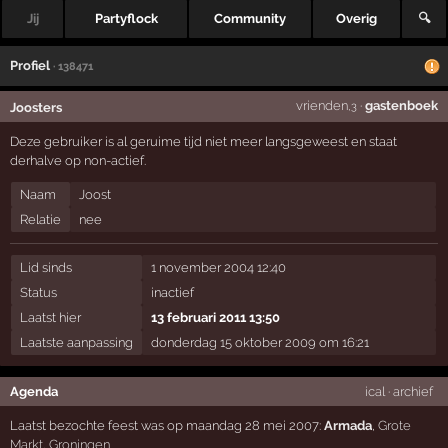
Jij
Partyflock
Community
Overig
🔍
Profiel
· 138471
vrienden
·
gastenboek
Joosters
,3
Deze gebruiker is al geruime tijd niet meer langsgeweest en staat
derhalve op non-actief.
Naam
Joost
Relatie
nee
Lid sinds
1 november 2004 12:40
Status
inactief
Laatst hier
13 februari 2011 13:50
Laatste aanpassing
donderdag 15 oktober 2009 om 16:21
Agenda
ical
·
archief
Laatst bezochte feest was op maandag 28 mei 2007:
Armada
,
Grote
Markt
,
Groningen