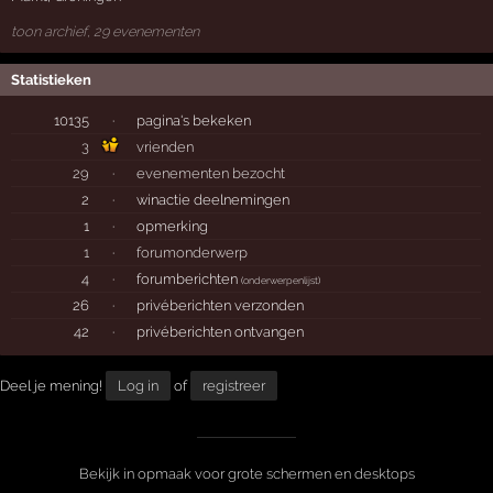
toon archief, 29 evenementen
Statistieken
10135
·
pagina's bekeken
3
vrienden
29
·
evenementen bezocht
2
·
winactie deelnemingen
1
·
opmerking
1
·
forumonderwerp
4
·
forumberichten
(
onderwerpenlijst
)
26
·
privéberichten verzonden
42
·
privéberichten ontvangen
Deel je mening!
Log in
of
registreer
Bekijk in opmaak voor grote schermen en desktops