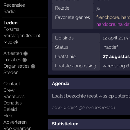
Recensies
Relatie
ja
Radio
Favoriete genres
frenchcore
,
har
Leden
hardcore, hards
Forums
Verslagen (leden)
Lid sinds
12 april 2015 
Muziek
Status
inactief
Artiesten
Laatst hier
27 augustus
Locaties
Laatste aanpassing
woensdag 6 j
Organisaties
Steden
Agenda
Contact
Crew
Laatst bezochte feest was op zaterda
Vacatures
Donaties
toon archief, 50 evenementen
Beleid
Help
Adverteren
Statistieken
Voorwaarden