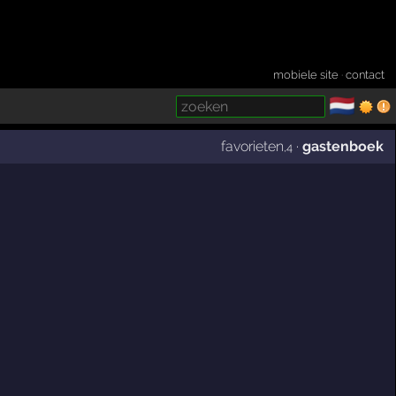
mobiele site
·
contact
🇳🇱
­
favorieten
·
gastenboek
,4