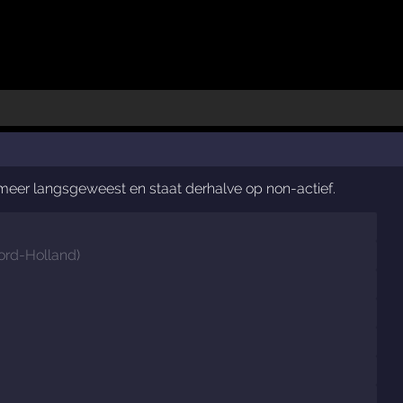
t meer langsgeweest en staat derhalve op non-actief.
ord-Holland
)