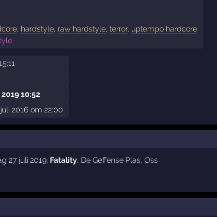
dcore
,
hardstyle
,
raw hardstyle
,
terror
,
uptempo hardcore
tyle
15:11
 2019 10:52
uli 2016 om 22:00
g 27 juli 2019:
Fatality
,
De Geffense Plas
,
Oss