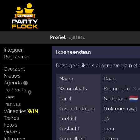
Profiel
· 1368861
Inloggen
Ikbeneendaan
Registreren
Deze gebruiker is al geruime tijd nie
Overzicht
Nieuws
Naam
Daan
Agenda
Woonplaats
Krommenie
(
No
nu & straks
🇳🇱
kaart
Land
Nederland
festivals
Geboortedatum
6 oktober 1995
Winacties
WIN
Trends
Leeftijd
30
Foto's
Geslacht
man
Video's
Interviews
Geaardheid
hetero