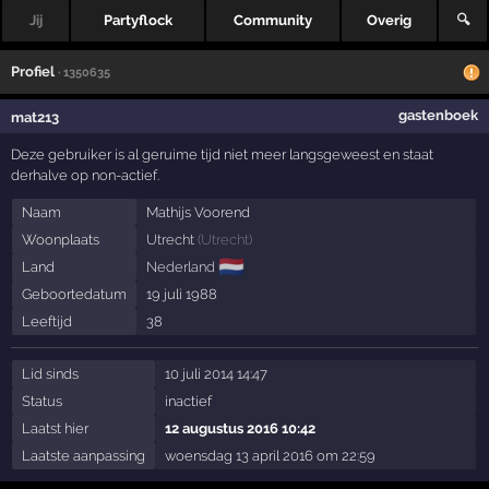
Jij
Partyflock
Community
Overig
🔍
Profiel
· 1350635
gastenboek
mat213
Deze gebruiker is al geruime tijd niet meer langsgeweest en staat
derhalve op non-actief.
Naam
Mathijs Voorend
Woonplaats
Utrecht
(
Utrecht
)
🇳🇱
Land
Nederland
Geboortedatum
19 juli 1988
Leeftijd
38
Lid sinds
10 juli 2014 14:47
Status
inactief
Laatst hier
12 augustus 2016 10:42
Laatste aanpassing
woensdag 13 april 2016 om 22:59