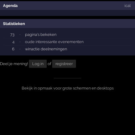
Agenda
ical
Statistieken
73
·
pagina's bekeken
4
·
oude interessante evenementen
6
·
winactie deelnemingen
Deel je mening!
Log in
of
registreer
Bekijk in opmaak voor grote schermen en desktops