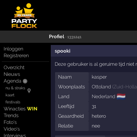
Profiel
· 1331241
Inloggen
spooki
Registreren
Deze gebruiker is al geruime tijd nie
Overzicht
Nieuws
Naam
kasper
Agenda
Woonplaats
Ottoland
(
Zuid-Holl
nu & straks
🇳🇱
kaart
Land
Nederland
festivals
Leeftijd
31
Winacties
WIN
Trends
Geaardheid
hetero
Foto's
Relatie
nee
Video's
Interviews