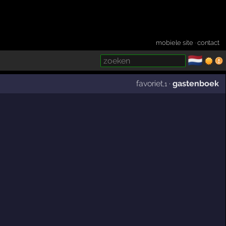
mobiele site
·
contact
🇳🇱
­
favoriet
·
gastenboek
,1