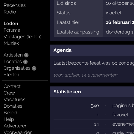
Lid sinds
10 oktober 2
Recensies
Radio
Status
inactief
Laatst hier
16 februari 
Leden
Forums
Laatste aanpassing
donderdag 10
Verslagen (leden)
Muziek
Agenda
Artiesten
Locaties
Laatst bezochte feest was op zonda
Organisaties
Steden
toon archief, 14 evenementen
Contact
Statistieken
Crew
Vacatures
540
·
pagina's 
Donaties
Beleid
1
·
favoriet
Help
14
·
evenemen
Adverteren
Voorwaarden
9
·
oude int