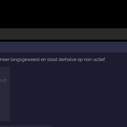
t meer langsgeweest en staat derhalve op non-actief.
and
)