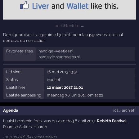
berichtenfoto →
Deze gebruiker is al geruime tijd niet meer langsgeweest en staat
derhalve op non-actief.
Favoriete sites
handige-weetjes.nl
hardstyle.startpagina.nl
Lid sinds
16 mei 2013 13:51
Status
inactief
Laatst hier
12 maart 2017 21:01
Laatste aanpassing
maandag 30 juni 2014 om 14:22
Agenda
ical
·
archief
Laatst bezochte feest was op zaterdag 8 april 2017:
Rebirth Festival
,
Raamse Akkers
,
Haaren
toon archief, 64 evenementen