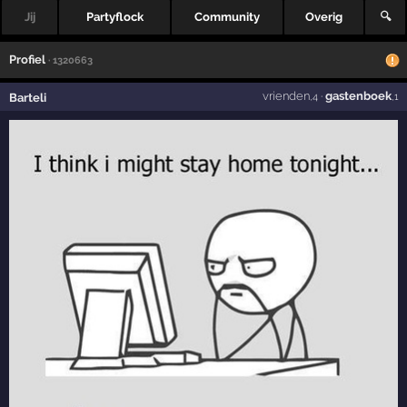
Jij
Partyflock
Community
Overig
🔍
Profiel
· 1320663
vrienden
·
gastenboek
Barteli
,4
,1