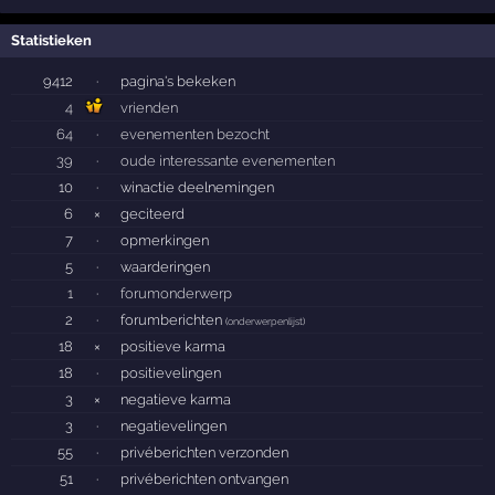
Statistieken
9412
·
pagina's bekeken
4
vrienden
64
·
evenementen bezocht
39
·
oude interessante evenementen
10
·
winactie deelnemingen
6
×
geciteerd
7
·
opmerkingen
5
·
waarderingen
1
·
forumonderwerp
2
·
forumberichten
(
onderwerpenlijst
)
18
×
positieve karma
18
·
positievelingen
3
×
negatieve karma
3
·
negatievelingen
55
·
privéberichten verzonden
51
·
privéberichten ontvangen