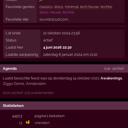
Favoriete genres
classics
,
disco
,
minimal
,
tech house
,
techno
disco, house, techno
Favoriete site
soundcloud.com…
Lid sinds
12 oktober 2004 23:56
Status
actief
Laatst hier
4 juni 2026 22:30
Laatste aanpassing
zaterdag 6 januari 2024 om 21:10
Agenda
ical
·
archief
Laatst bezochte feest was op donderdag 14 oktober 2021:
Awakenings
,
Ziggo Dome
,
Amsterdam
toon archief, 201 evenementen
Statistieken
44503
·
pagina's bekeken
13
vrienden