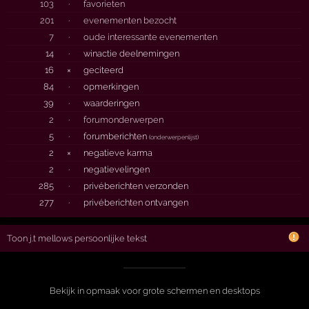
103
·
favorieten
201
·
evenementen bezocht
7
·
oude interessante evenementen
14
·
winactie deelnemingen
16
×
geciteerd
84
·
opmerkingen
39
·
waarderingen
2
·
forumonderwerpen
5
·
forumberichten
(
onderwerpenlijst
)
2
×
negatieve karma
2
·
negatievelingen
285
·
privéberichten verzonden
277
·
privéberichten ontvangen
Toon j.t mellows persoonlijke tekst
Bekijk in opmaak voor grote schermen en desktops