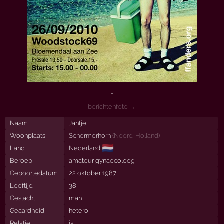
..
berichtenfoto →
Naam
Jantje
Woonplaats
Schermerhorn
(
Noord-Holland
)
🇳🇱
Land
Nederland
Beroep
amateur gynaecoloog
Geboortedatum
22 oktober 1987
Leeftijd
38
Geslacht
man
Geaardheid
hetero
Relatie
ja