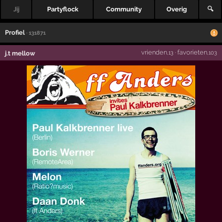
Jij
Partyflock
Community
Overig
🔍
Profiel
· 131871
vrienden
·
favorieten
j.t mellow
,13
,103