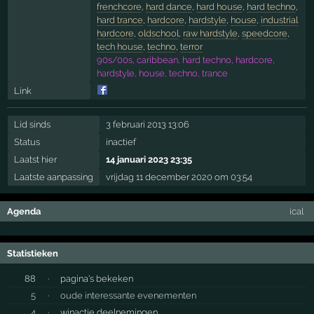
frenchcore
,
hard dance
,
hard house
,
hard techno
,
hard trance
,
hardcore
,
hardstyle
,
house
,
industrial
hardcore
,
oldschool
,
raw hardstyle
,
speedcore
,
tech house
,
techno
,
terror
90s/00s, caribbean, hard techno, hardcore,
hardstyle, house, techno, trance
Link
Lid sinds
3 februari 2013 13:06
Status
inactief
Laatst hier
14 januari 2023 23:35
Laatste aanpassing
vrijdag 11 december 2020 om 03:54
Agenda
ical
Statistieken
88
·
pagina's bekeken
5
·
oude interessante evenementen
4
·
winactie deelnemingen