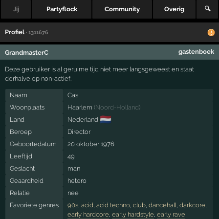
Jij
Partyflock
Community
Overig
🔍
Profiel
· 1311676
gastenboek
GrandmasterC
Deze gebruiker is al geruime tijd niet meer langsgeweest en staat
derhalve op non-actief.
Naam
Cas
Woonplaats
Haarlem
(
Noord-Holland
)
🇳🇱
Land
Nederland
Beroep
Director
Geboortedatum
20 oktober 1976
Leeftijd
49
Geslacht
man
Geaardheid
hetero
Relatie
nee
Favoriete genres
90s
,
acid
,
acid techno
,
club
,
dancehall
,
darkcore
,
early hardcore
,
early hardstyle
,
early rave
,