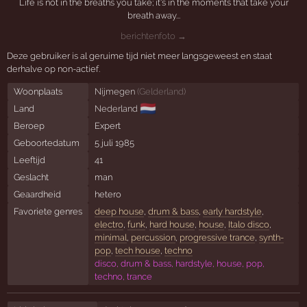
Life is not in the breaths you take; it's in the moments that take your
breath away...
berichtenfoto →
Deze gebruiker is al geruime tijd niet meer langsgeweest en staat
derhalve op non-actief.
Woonplaats
Nijmegen
(
Gelderland
)
🇳🇱
Land
Nederland
Beroep
Expert
Geboortedatum
5 juli 1985
Leeftijd
41
Geslacht
man
Geaardheid
hetero
Favoriete genres
deep house
,
drum & bass
,
early hardstyle
,
electro
,
funk
,
hard house
,
house
,
Italo disco
,
minimal
,
percussion
,
progressive trance
,
synth-
pop
,
tech house
,
techno
disco, drum & bass, hardstyle, house, pop,
techno, trance