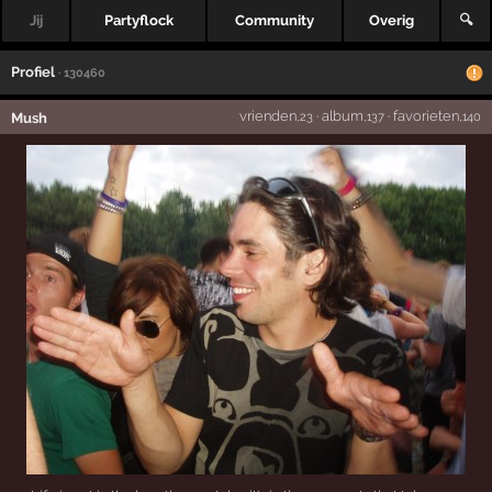
Jij
Partyflock
Community
Overig
🔍
Profiel
· 130460
vrienden
·
album
·
favorieten
Mush
,23
,137
,140