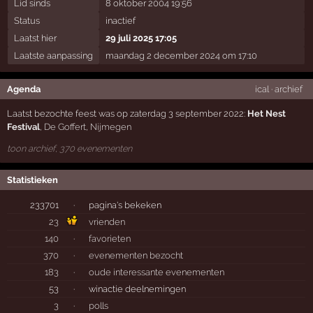
Lid sinds
8 oktober 2004 19:56
Status
inactief
Laatst hier
29 juli 2025 17:05
Laatste aanpassing
maandag 2 december 2024 om 17:10
Agenda
ical
·
archief
Laatst bezochte feest was op zaterdag 3 september 2022:
Het Nest
Festival
,
De Goffert
,
Nijmegen
toon archief, 370 evenementen
Statistieken
233701
·
pagina's bekeken
23
vrienden
140
·
favorieten
370
·
evenementen bezocht
183
·
oude interessante evenementen
53
·
winactie deelnemingen
3
·
polls