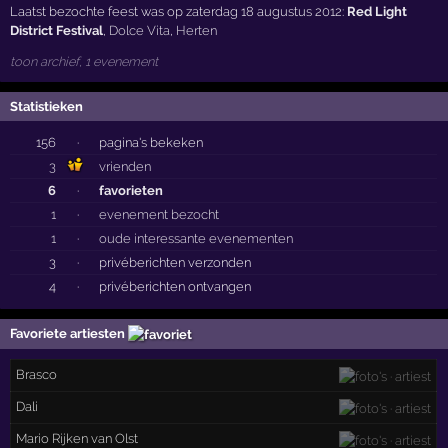
Laatst bezochte feest was op zaterdag 18 augustus 2012:
Red Light
District Festival
,
Dolce Vita
,
Herten
toon archief, 1 evenement
Statistieken
156
·
pagina's bekeken
3
vrienden
6
·
favorieten
1
·
evenement bezocht
1
·
oude interessante evenementen
3
·
privéberichten verzonden
4
·
privéberichten ontvangen
Favoriete artiesten
Brasco
Dali
Mario Rijken van Olst