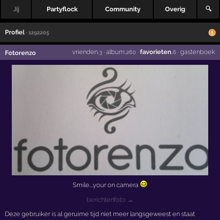
Jij
Partyflock
Community
Overig
🔍
Profiel
· 1292205
vrienden
·
album
·
favorieten
·
gastenboek
Fotorenzo
,3
,260
,6
Smile....your on camera
berichtenfoto →
Deze gebruiker is al geruime tijd niet meer langsgeweest en staat