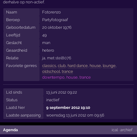
derhalve op non-actief.
Naam
Fotorenzo
Beroep
Partyfotograaf
Geboortedatum
20 oktober 1976
Leeftijd
49
Geslacht
man
Geaardheid
hetero
Relatie
ja, met
stel8076
Favoriete genres
classics
,
club
,
hard dance
,
house
,
lounge
,
oldschool
,
trance
downtempo, house, trance
Lid sinds
13 juni 2012 09:22
Status
inactief
Laatst hier
9 september 2012 19:10
Laatste aanpassing
woensdag 13 juni 2012 om 09:56
Agenda
ical
·
archief