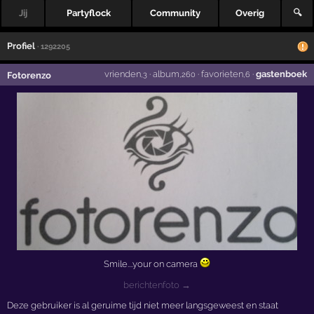
Jij
Partyflock
Community
Overig
🔍
Profiel
· 1292205
vrienden
·
album
·
favorieten
·
gastenboek
Fotorenzo
,3
,260
,6
Smile....your on camera
berichtenfoto →
Deze gebruiker is al geruime tijd niet meer langsgeweest en staat