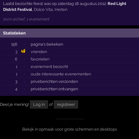
Laatst bezochte feest was op zaterdag 18 augustus 2012:
Red Light
District Festival
,
Dolce Vita
,
Herten
toon archief, 1 evenement
Statistieken
156
·
pagina's bekeken
3
vrienden
6
·
favorieten
1
·
evenement bezocht
1
·
oude interessante evenementen
3
·
privéberichten verzonden
4
·
privéberichten ontvangen
Deel je mening!
Log in
of
registreer
Bekijk in opmaak voor grote schermen en desktops