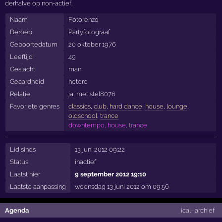
derhalve op non-actief.
Naam
Fotorenzo
Beroep
Partyfotograaf
Geboortedatum
20 oktober 1976
Leeftijd
49
Geslacht
man
Geaardheid
hetero
Relatie
ja, met
stel8076
Favoriete genres
classics
,
club
,
hard dance
,
house
,
lounge
,
oldschool
,
trance
downtempo, house, trance
Lid sinds
13 juni 2012 09:22
Status
inactief
Laatst hier
9 september 2012 19:10
Laatste aanpassing
woensdag 13 juni 2012 om 09:56
Agenda
ical
·
archief