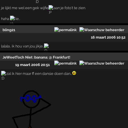
je lijkt me wel een gek wijfie
aan je foto't te zien.
haha
ie..
bling21
16 maart 2006 10:52
lalala.. ik hou van jou jikje..
JeWeetToch Niet :banana: @ Frankfurt!
19 maart 2006 20:51
zal ik hier maar ff een dansie doen dan...