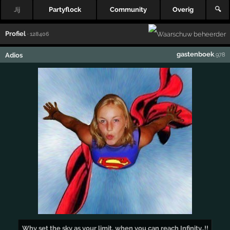
Jij
Partyflock
Community
Overig
🔍
Profiel
· 128406
gastenboek
Adios
,978
Why set the sky as your limit, when you can reach Infinity..!!