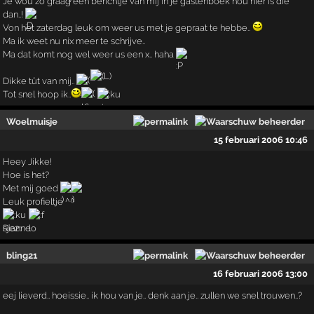
Je wou zo graag een berichtje van mij in je gastenboek nou hier is die
dan..!
Von het zaterdag leuk om weer us met je gepraat te hebbe..
Ma ik weet nu nix meer te schrijve..
Ma dat komt nog wel weer us een x.. haha
Dikke tût van mij..
Tot snel hoop ik..
Woelmuisje
15 februari 2006 10:46
Heey Jikke!
Hoe is het?
Met mij goed
Leuk profieltje ^^
Rianne
bling21
16 februari 2006 13:00
eej lieverd.. hoeissie.. ik hou van je.. denk aan je.. zullen we snel trouwen..?