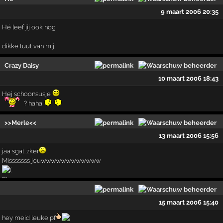
9 maart 2006 20:35
Hé leef jij ook nog
dikke tuut van mij
Crazy Daisy
10 maart 2006 18:43
Hej schoonsusje
? haha
>>Merle<<
13 maart 2006 15:56
jaa sgat..zker
..
Misssssss jouwwwwwwwwwwww
15 maart 2006 15:40
hey meid leuke pf