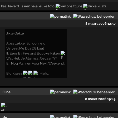
haai lieverd.. is een hele leuke foto..
van ons 2tjuhs..
dikke kuszz..
8 maart 2006 12:50
Jikte Gekte
Alles Lekker Schoonheid
Verveel Me Dus D8 Laat
Ik Eens Bij Frysland Boppke Kijken
Wat Heb Je Allemaal Gedaan???
En Nog Plannen Voor Next Weekend...
Big Kisses
Marlo.
Eline....
8 maart 2006 19:49
Hé