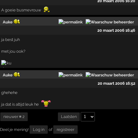
20 maart 2006 16:20
A goeie busmevrouw
Auke
20 maart 2006 16:46
ja best juh
met jou ook?
Auke
20 maart 2006 16:52
ghehehe
ja dat is altijd leuk he
nieuwer ≡ 2
Laatsten
Deel je mening!
Log in
of
registreer