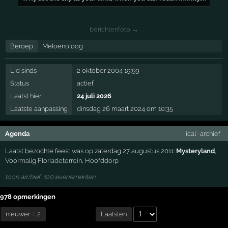
berichtenfoto →
Beroep
Meloenoloog
Lid sinds
2 oktober 2004 19:59
Status
actief
Laatst hier
24 juli 2026
Laatste aanpassing
dinsdag 26 maart 2024 om 10:35
Agenda
ical
·
archief
Laatst bezochte feest was op zaterdag 27 augustus 2011:
Mysteryland
,
Voormalig Floriadeterrein
,
Hoofddorp
toon archief, 120 evenementen
978 opmerkingen
nieuwer ≡ 2
Laatsten