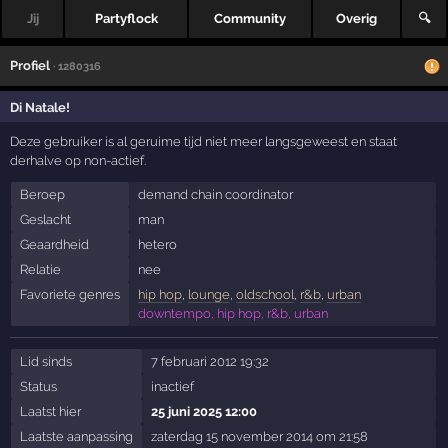
Jij
Partyflock
Community
Overig
🔍
Profiel
· 1280316
Di Natale!
Deze gebruiker is al geruime tijd niet meer langsgeweest en staat
derhalve op non-actief.
Beroep
demand chain coordinator
Geslacht
man
Geaardheid
hetero
Relatie
nee
Favoriete genres
hip hop
,
lounge
,
oldschool
,
r&b
,
urban
downtempo, hip hop, r&b, urban
Lid sinds
7 februari 2012 19:32
Status
inactief
Laatst hier
25 juni 2025 12:00
Laatste aanpassing
zaterdag 15 november 2014 om 21:58