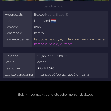
berichtenfoto →
Woonplaats
Boxtel
(
Noord-Brabant
)
🇳🇱
Land
Nederland
Geslacht
man
Geaardheid
hetero
Favoriete genres
hardcore
,
hardstyle
,
millennium hardcore
,
trance
hardcore, hardstyle, trance
Lid sinds
10 januari 2012 20:07
Status
actief
Laatst hier
22 juli 2026
Laatste aanpassing
maandag 16 februari 2026 om 14:34
Bekijk in opmaak voor grote schermen en desktops