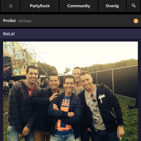
Jij
Partyflock
Community
Overig
🔍
Profiel
· 1277293
R0L0!