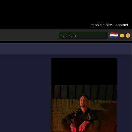
mobiele site
·
contact
🇳🇱
­