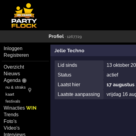
Profiel
· 1267729
Inloggen
Jelle Techno
Registreren
Lid sinds
13 oktober 2
Overzicht
Nieuws
Status
actief
Agenda
17 augustus
Laatst hier
nu & straks
Laatste aanpassing
vrijdag 16 a
kaart
festivals
WIN
Winacties
Trends
Foto's
Video's
Interviews