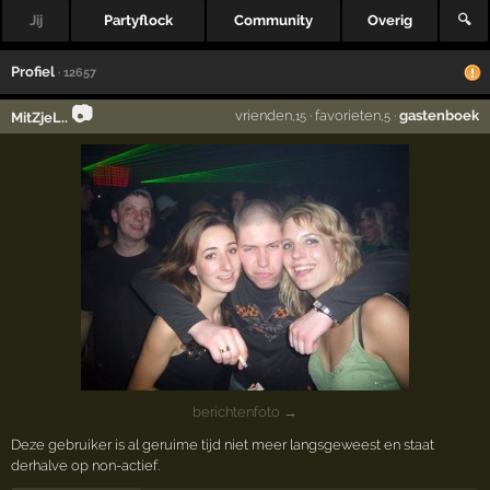
Jij
Partyflock
Community
Overig
🔍
Profiel
· 12657
📷
vrienden
·
favorieten
·
gastenboek
MitZjeL..
,15
,5
berichtenfoto →
Deze gebruiker is al geruime tijd niet meer langsgeweest en staat
derhalve op non-actief.