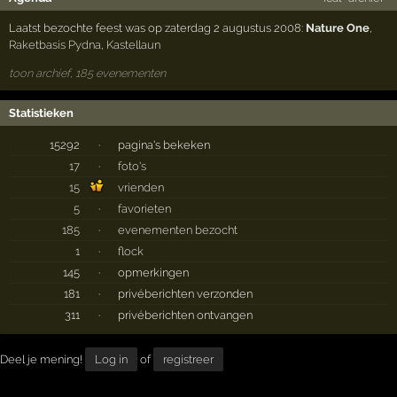
Laatst bezochte feest was op zaterdag 2 augustus 2008:
Nature One
,
Raketbasis Pydna
,
Kastellaun
toon archief, 185 evenementen
Statistieken
15292
·
pagina's bekeken
17
·
foto's
15
vrienden
5
·
favorieten
185
·
evenementen bezocht
1
·
flock
145
·
opmerkingen
181
·
privéberichten verzonden
311
·
privéberichten ontvangen
Deel je mening!
Log in
of
registreer