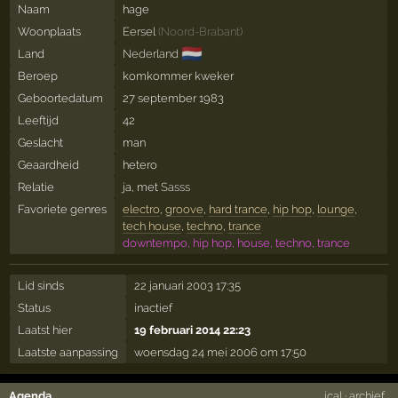
Naam
hage
Woonplaats
Eersel
(
Noord-Brabant
)
🇳🇱
Land
Nederland
Beroep
komkommer kweker
Geboortedatum
27 september 1983
Leeftijd
42
Geslacht
man
Geaardheid
hetero
Relatie
ja, met
Sasss
Favoriete genres
electro
,
groove
,
hard trance
,
hip hop
,
lounge
,
tech house
,
techno
,
trance
downtempo, hip hop, house, techno, trance
Lid sinds
22 januari 2003 17:35
Status
inactief
Laatst hier
19 februari 2014 22:23
Laatste aanpassing
woensdag 24 mei 2006 om 17:50
Agenda
ical
·
archief