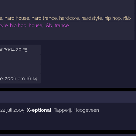
e
,
hard house
,
hard trance
,
hardcore
,
hardstyle
,
hip hop
,
r&b
yle, hip hop, house, r&b, trance
r 2004 20:25
ei 2006 om 16:14
22 juli 2005:
X-eptional
,
Tapperij
,
Hoogeveen