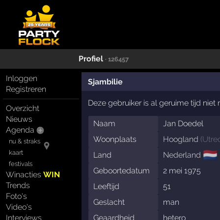
Profiel
· 126457
Inloggen
Sjambilie
Registreren
Deze gebruiker is al geruime tijd nie
Overzicht
Nieuws
Naam
Jan Doedel
Agenda
Woonplaats
Hoogland
(
Utre
nu & straks
🇳🇱
kaart
Land
Nederland
festivals
Geboortedatum
2 mei 1975
Winacties
WIN
Trends
Leeftijd
51
Foto's
Geslacht
man
Video's
Interviews
Geaardheid
hetero