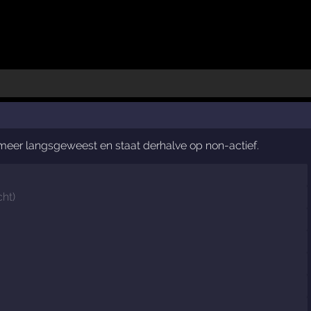
t meer langsgeweest en staat derhalve op non-actief.
cht
)