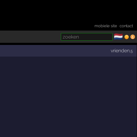
mobiele site
·
contact
🇳🇱
­
vrienden
,5