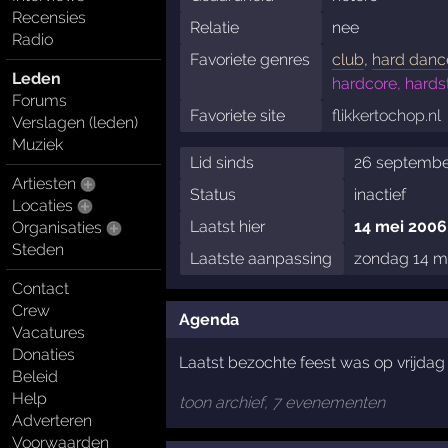
Recensies
Relatie
nee
Radio
Favoriete genres
club
,
hard danc
Leden
hardcore, hardst
Forums
Favoriete site
flikkertochop.nl
Verslagen (leden)
Muziek
Lid sinds
26 septembe
Artiesten
Status
inactief
Locaties
Laatst hier
14 mei 2006
Organisaties
Steden
Laatste aanpassing
zondag 14 m
Contact
Crew
Agenda
Vacatures
Donaties
Laatst bezochte feest was op vrijdag 
Beleid
Help
toon archief, 7 evenementen
Adverteren
Voorwaarden