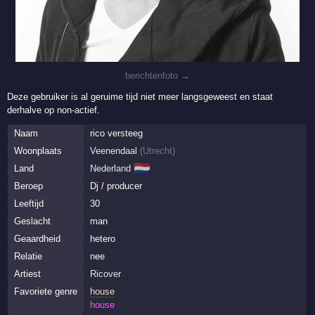
berichtenfoto →
Deze gebruiker is al geruime tijd niet meer langsgeweest en staat
derhalve op non-actief.
Naam
rico versteeg
Woonplaats
Veenendaal
(
Utrecht
)
🇳🇱
Land
Nederland
Beroep
Dj / producer
Leeftijd
30
Geslacht
man
Geaardheid
hetero
Relatie
nee
Artiest
Ricover
Favoriete genre
house
house