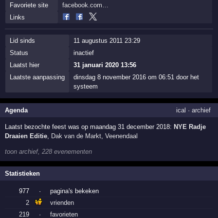
Favoriete site
facebook.com…
Links
Lid sinds
11 augustus 2011 23:29
Status
inactief
Laatst hier
31 januari 2020 13:56
Laatste aanpassing
dinsdag 8 november 2016 om 06:51 door het
systeem
Agenda
ical
·
archief
Laatst bezochte feest was op maandag 31 december 2018:
NYE Radje
Draaien Editie
,
Dak van de Markt
,
Veenendaal
toon archief, 228 evenementen
Statistieken
977
·
pagina's bekeken
2
vrienden
219
·
favorieten