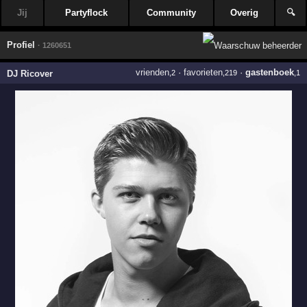
Jij
Partyflock
Community
Overig
🔍
Profiel
· 1260651
vrienden
·
favorieten
·
gastenboek
DJ Ricover
,2
,219
,1