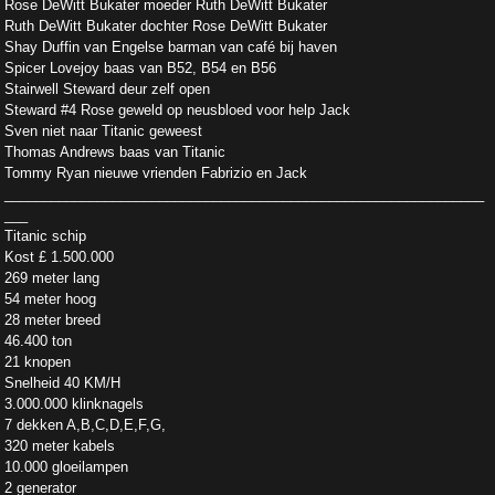
Rose DeWitt Bukater moeder Ruth DeWitt Bukater
Ruth DeWitt Bukater dochter Rose DeWitt Bukater
Shay Duffin van Engelse barman van café bij haven
Spicer Lovejoy baas van B52, B54 en B56
Stairwell Steward deur zelf open
Steward #4 Rose geweld op neusbloed voor help Jack
Sven niet naar Titanic geweest
Thomas Andrews baas van Titanic
Tommy Ryan nieuwe vrienden Fabrizio en Jack
______________________________________________________________
___
Titanic schip
Kost £ 1.500.000
269 meter lang
54 meter hoog
28 meter breed
46.400 ton
21 knopen
Snelheid 40 KM/H
3.000.000 klinknagels
7 dekken A,B,C,D,E,F,G,
320 meter kabels
10.000 gloeilampen
2 generator