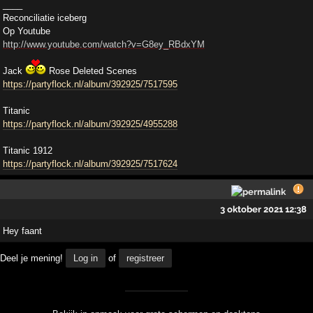
____
Reconciliatie iceberg
Op Youtube
http://www.youtube.com/watch?v=G8ey_RBdxYM
Jack
Rose Deleted Scenes
https://partyflock.nl/album/392925/7517595
Titanic
https://partyflock.nl/album/392925/4955288
Titanic 1912
https://partyflock.nl/album/392925/7517624
3 oktober 2021 12:38
Hey faant
Deel je mening!
Log in
of
registreer