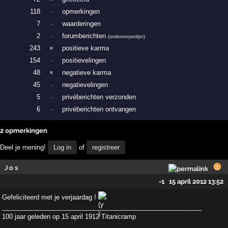
118
·
opmerkingen
7
·
waarderingen
2
·
forumberichten
(
onderwerpenlijst
)
243
×
positieve karma
154
·
positievelingen
48
×
negatieve karma
45
·
negatievelingen
5
·
privéberichten verzonden
6
·
privéberichten ontvangen
2 opmerkingen
Deel je mening!
Log in
of
registreer
J o s
-1
15 april 2012 13:52
Gefeliciteerd met je verjaardag !
________________________________________________________
100 jaar geleden op 15 april 1912 Titanicramp