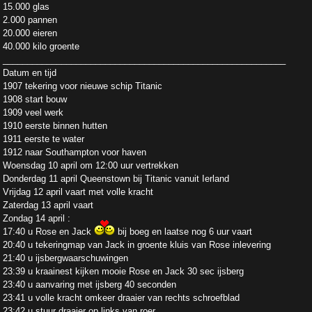
15.000 glas
2.000 pannen
20.000 eieren
40.000 kilo groente
__________________________________________________________
Datum en tijd
1907 tekering voor nieuwe schip Titanic
1908 start bouw
1909 veel werk
1910 eerste binnen hutten
1911 eerste te water
1912 naar Southampton voor haven
Woensdag 10 april om 12:00 uur vertrekken
Donderdag 11 april Queenstown bij Titanic vanuit Ierland
Vrijdag 12 april vaart met volle kracht
Zaterdag 13 april vaart
Zondag 14 april :
17:40 u Rose en Jack
bij boeg en laatse nog 6 uur vaart
20:40 u tekeringmap van Jack in groente kluis van Rose inlevering
21:40 u ijsbergwaarschuwingen
23:39 u kraainest kijken mooie Rose en Jack 30 sec ijsberg
23:40 u aanvaring met ijsberg 40 seconden
23:41 u volle kracht omkeer draaier van rechts schroefblad
23:42 u stuur draaier op links van roer