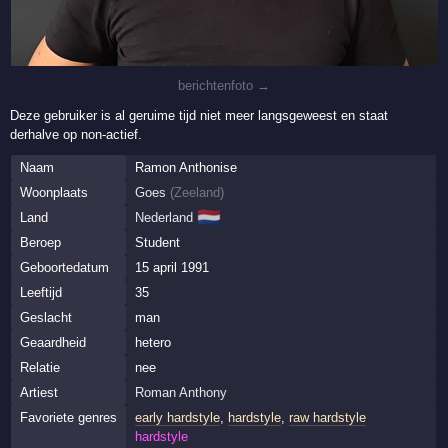
berichtenfoto →
Deze gebruiker is al geruime tijd niet meer langsgeweest en staat
derhalve op non-actief.
Naam
Ramon Anthonise
Woonplaats
Goes
(
Zeeland
)
🇳🇱
Land
Nederland
Beroep
Student
Geboortedatum
15 april 1991
Leeftijd
35
Geslacht
man
Geaardheid
hetero
Relatie
nee
Artiest
Roman Anthony
Favoriete genres
early hardstyle
,
hardstyle
,
raw hardstyle
hardstyle