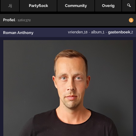
Jij
Partyflock
Community
Overig
🔍
Profiel
· 1260372
vrienden
·
album
·
gastenboek
Roman Anthony
,18
,1
,2