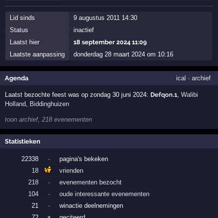
Lid sinds
9 augustus 2011 14:30
Status
inactief
Laatst hier
18 september 2024 11:09
Laatste aanpassing
donderdag 28 maart 2024 om 10:16
Agenda
ical
·
archief
Laatst bezochte feest was op zondag 30 juni 2024:
Defqon.1
,
Walibi
Holland
,
Biddinghuizen
toon archief, 218 evenementen
Statistieken
22338
·
pagina's bekeken
18
vrienden
218
·
evenementen bezocht
104
·
oude interessante evenementen
21
·
winactie deelnemingen
72
×
geciteerd