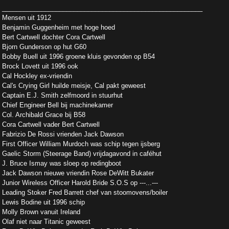
________________________________________________________
Mensen uit 1912
Benjamin Guggenheim met hoge hoed
Bert Cartwell dochter Cora Cartwell
Bjorn Gunderson op hut G60
Bobby Buell uit 1996 groene kluis gevonden op B54
Brock Lovett uit 1996 ook
Cal Hockley ex-vriendin
Cal's Crying Girl huilde meisje, Cal pakt geweest
Captain E.J. Smith zelfmoord in stuurhut
Chief Engineer Bell bij machinekamer
Col. Archibald Grace bij B58
Cora Cartwell vader Bert Cartwell
Fabrizio De Rossi vrienden Jack Dawson
First Officer William Murdoch was schip tegen ijsberg
Gaelic Storm (Steerage Band) vrijdagavond in caféhut
J. Bruce Ismay was sloep op redingboot
Jack Dawson nieuwe vriendin Rose DeWitt Bukater
Junior Wireless Officer Harold Bride S.O.S op ---...---
Leading Stoker Fred Barrett chef van stoomovens/boiler
Lewis Bodine uit 1996 schip
Molly Brown vanuit Ireland
Olaf niet naar Titanic geweest