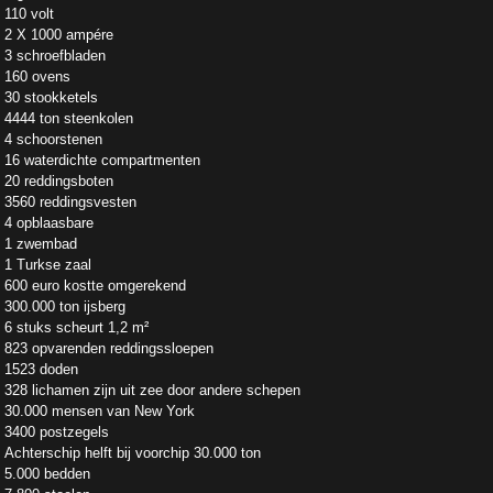
110 volt
2 X 1000 ampére
3 schroefbladen
160 ovens
30 stookketels
4444 ton steenkolen
4 schoorstenen
16 waterdichte compartmenten
20 reddingsboten
3560 reddingsvesten
4 opblaasbare
1 zwembad
1 Turkse zaal
600 euro kostte omgerekend
300.000 ton ijsberg
6 stuks scheurt 1,2 m²
823 opvarenden reddingssloepen
1523 doden
328 lichamen zijn uit zee door andere schepen
30.000 mensen van New York
3400 postzegels
Achterschip helft bij voorchip 30.000 ton
5.000 bedden