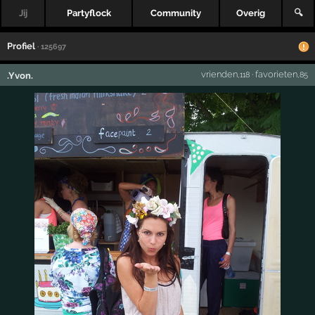
Jij
Partyflock
Community
Overig
🔍
Profiel
· 125697
vrienden
·
favorieten
.Yvon.
,118
,85