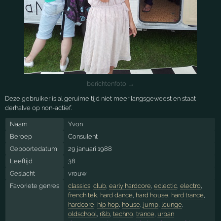
berichtenfoto →
Deze gebruiker is al geruime tijd niet meer langsgeweest en staat
derhalve op non-actief.
Naam
Yvon
Beroep
Consulent
Geboortedatum
29 januari 1988
Leeftijd
38
Geslacht
vrouw
Favoriete genres
classics
,
club
,
early hardcore
,
eclectic
,
electro
,
french tek
,
hard dance
,
hard house
,
hard trance
,
hardcore
,
hip hop
,
house
,
jump
,
lounge
,
oldschool
,
r&b
,
techno
,
trance
,
urban