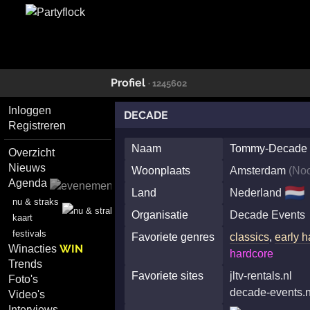
Profiel
· 1245602
Inloggen
DECADE
Registreren
Naam
Tommy-Decade
Overzicht
Nieuws
Woonplaats
Amsterdam
(
Noo
Agenda
🇳🇱
Land
Nederland
nu & straks
Organisatie
Decade Events
kaart
festivals
Favoriete genres
classics
,
early 
WIN
Winacties
hardcore
Trends
Favoriete sites
jltv-rentals.nl
Foto's
decade-events.n
Video's
Interviews