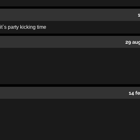
t`s party kicking time
29 au
14 f