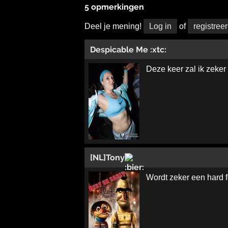
5 opmerkingen
Deel je mening!
Log in
of
registreer
Despicable Me :xtc:
Deze keer zal ik zeke
[NL]Tony
Wordt zeker een hard f