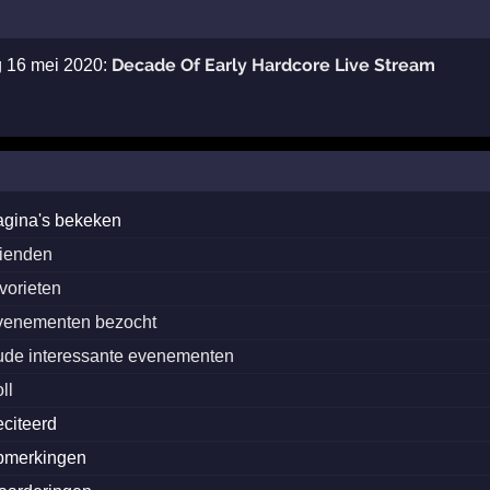
Decade Of Early Hardcore Live Stream
g 16 mei 2020:
agina's bekeken
rienden
avorieten
venementen bezocht
ude interessante evenementen
ll
eciteerd
pmerkingen