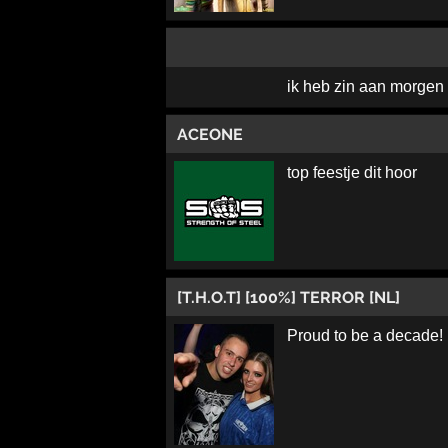
ik heb zin aan morgen i
ACEONE
top feestje dit hoor
[T.H.O.T] [100%] TERROR [NL]
Proud to be a decade!