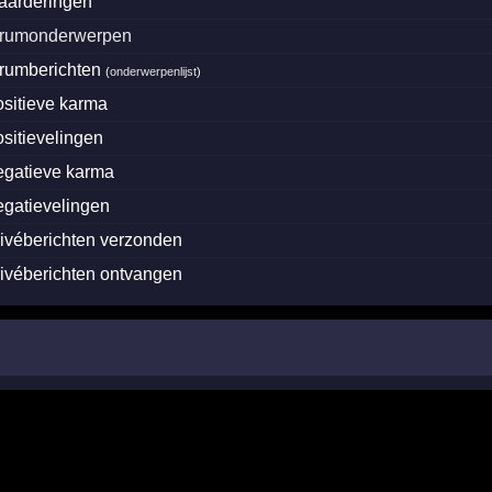
aarderingen
orumonderwerpen
orumberichten
(
onderwerpenlijst
)
ositieve karma
ositievelingen
egatieve karma
egatievelingen
rivéberichten verzonden
rivéberichten ontvangen