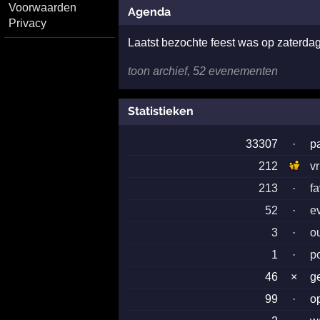
Voorwaarden
Agenda
Privacy
Laatst bezochte feest was op zaterda
toon archief, 52 evenementen
Statistieken
33307
·
p
212
v
213
·
f
52
·
e
3
·
o
1
·
po
46
×
g
99
·
o