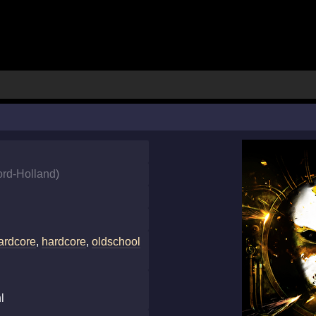
rd-Holland
)
hardcore
,
hardcore
,
oldschool
l