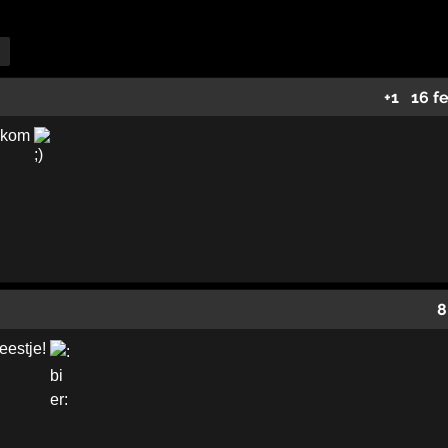
+1
16 f
r kom
8
eestje!