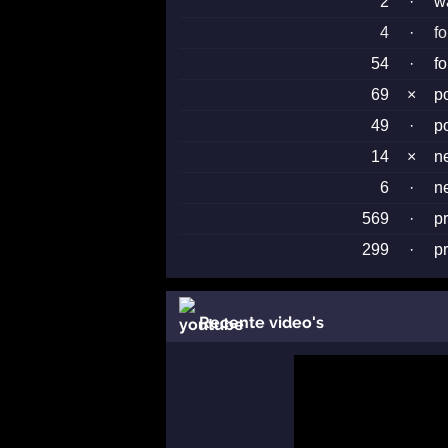
2
·
w
4
·
f
54
·
f
69
×
p
49
·
p
14
×
n
6
·
n
569
·
p
299
·
p
Recente video's