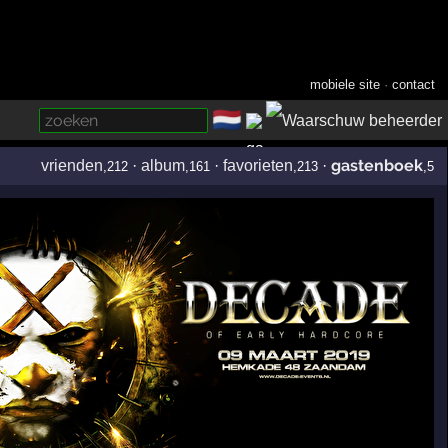
mobiele site
·
contact
🇳🇱
­
gastenboek
vrienden
·
album
·
favorieten
·
,212
,161
,213
,5