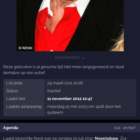
berichtenfoto →
Deze gebruiker is al geruime tijd niet meer langsgeweest en staat
derhalve op non-actief.
Lid sinds
29 maart 2011 10:06
Status
inactief
Laatst hier
11 november 2012 10:47
Laatste aanpassing
maandag 15 mei 2023 om 14:16 door het
systeem
Agenda
ical
·
archief
Laatst bezochte feest was op zondag 29 juli 2012:
Nopeisdope
,
Zig-