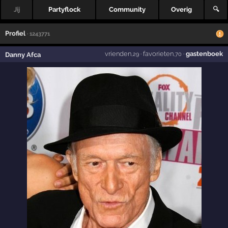
Jij
Partyflock
Community
Overig
🔍
Profiel
· 1243771
vrienden
·
favorieten
·
gastenboek
Danny Afca
,29
,70