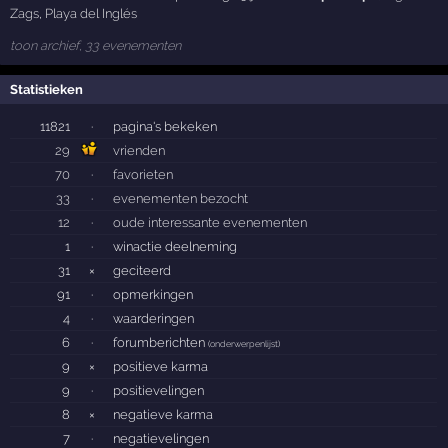
Zags
,
Playa del Inglés
toon archief, 33 evenementen
Statistieken
11821
·
pagina's bekeken
29
vrienden
70
·
favorieten
33
·
evenementen bezocht
12
·
oude interessante evenementen
1
·
winactie deelneming
31
×
geciteerd
91
·
opmerkingen
4
·
waarderingen
6
·
forumberichten
(
onderwerpenlijst
)
9
×
positieve karma
9
·
positievelingen
8
×
negatieve karma
7
·
negatievelingen