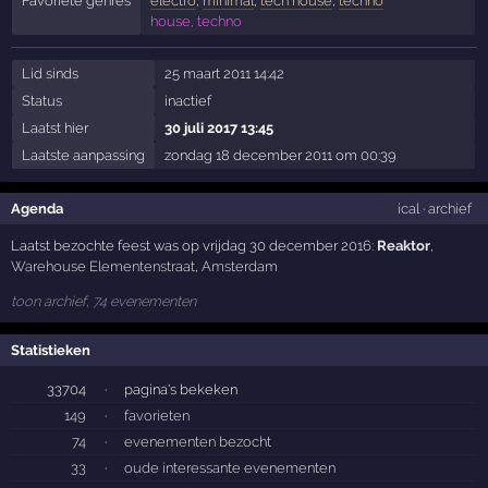
Favoriete genres
electro
,
minimal
,
tech house
,
techno
house, techno
Lid sinds
25 maart 2011 14:42
Status
inactief
Laatst hier
30 juli 2017 13:45
Laatste aanpassing
zondag 18 december 2011 om 00:39
Agenda
ical
·
archief
Laatst bezochte feest was op vrijdag 30 december 2016:
Reaktor
,
Warehouse Elementenstraat
,
Amsterdam
toon archief, 74 evenementen
Statistieken
33704
·
pagina's bekeken
149
·
favorieten
74
·
evenementen bezocht
33
·
oude interessante evenementen