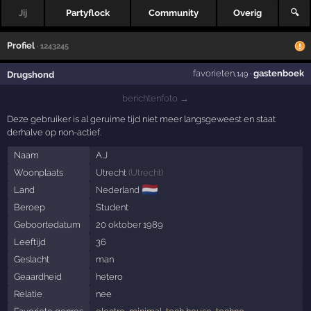
Jij
Partyflock
Community
Overig
🔍
Profiel
· 1243245
favorieten
·
gastenboek
Drugshond
,149
berichtenfoto →
Deze gebruiker is al geruime tijd niet meer langsgeweest en staat
derhalve op non-actief.
Naam
A.J
Woonplaats
Utrecht
(
Utrecht
)
🇳🇱
Land
Nederland
Beroep
Student
Geboortedatum
20 oktober 1989
Leeftijd
36
Geslacht
man
Geaardheid
hetero
Relatie
nee