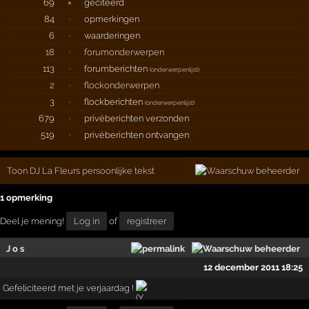
69
×
geciteerd
84
·
opmerkingen
6
·
waarderingen
18
·
forumonderwerpen
113
·
forumberichten
(
onderwerpenlijst
)
2
·
flockonderwerpen
3
·
flockberichten
(
onderwerpenlijst
)
679
·
privéberichten verzonden
519
·
privéberichten ontvangen
Toon DJ La Fleurs persoonlijke tekst
1 opmerking
Deel je mening!
Log in
of
registreer
J o s
12 december 2011 18:25
Gefeliciteerd met je verjaardag !