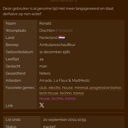
berichtenfoto →
Deze gebruiker is al geruime tijd niet meer langsgeweest en staat
derhalve op non-actief.
Naam
Ronald
Woonplaats
Drachten
(
Friesland
)
🇳🇱
Land
Nederland
Beroep
Ambulancechauffeur
Geboortedatum
12 december 1981
Leeftijd
44
Geslacht
man
Geaardheid
hetero
Artiesten
Amade
,
La Fleur
&
MadMedic
Favoriete genres
club
,
electro
,
house
,
minimal
,
progressive trance
,
tech house
,
techno
,
trance
house, techno, trance
Link
Lid sinds
20 september 2004 10:59
Status
inactief