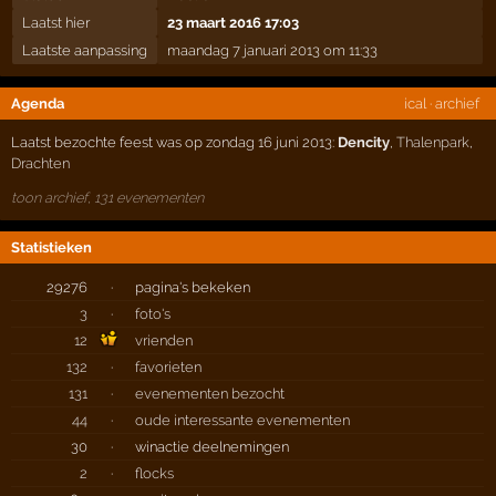
Laatst hier
23 maart 2016 17:03
Laatste aanpassing
maandag 7 januari 2013 om 11:33
Agenda
ical
·
archief
Laatst bezochte feest was op zondag 16 juni 2013:
Dencity
,
Thalenpark
,
Drachten
toon archief, 131 evenementen
Statistieken
29276
·
pagina's bekeken
3
·
foto's
12
vrienden
132
·
favorieten
131
·
evenementen bezocht
44
·
oude interessante evenementen
30
·
winactie deelnemingen
2
·
flocks