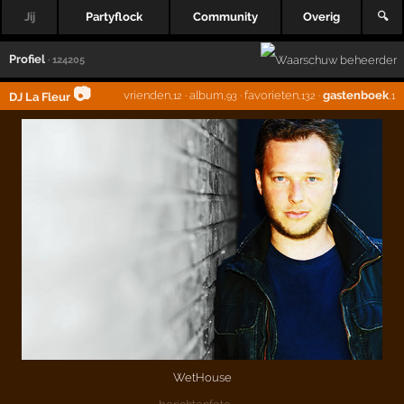
Jij
Partyflock
Community
Overig
🔍
Profiel
· 124205
📷
vrienden
·
album
·
favorieten
·
gastenboek
DJ La Fleur
,12
,93
,132
,1
WetHouse