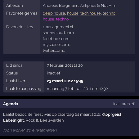
Artiesten
Andreas Bergmann
,
Antiphus
&
Not Him
Favoriete genres
deep house
,
house
,
tech house
,
techno
house, techno
Favoriete sites
1management.nl
soundcloud.com…
facebook.com…
myspace.com…
twitter.com…
Lid sinds
7 februari 2011 12:20
Status
inactief
Laatst hier
23 maart 2012 15:49
Laatste aanpassing
maandag 7 februari 2011 om 12:32
Agenda
ical
·
archief
Laatst bezochte feest was op zaterdag 24 maart 2012:
Klopfgeist
Labelnight
,
Rock It
,
Leeuwarden
toon archief, 20 evenementen