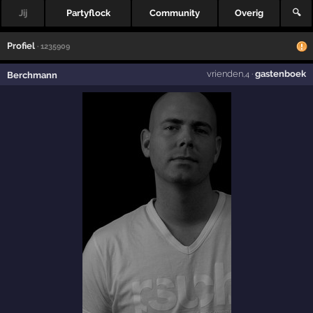
Jij
Partyflock
Community
Overig
🔍
Profiel
· 1235909
vrienden
·
gastenboek
Berchmann
,4