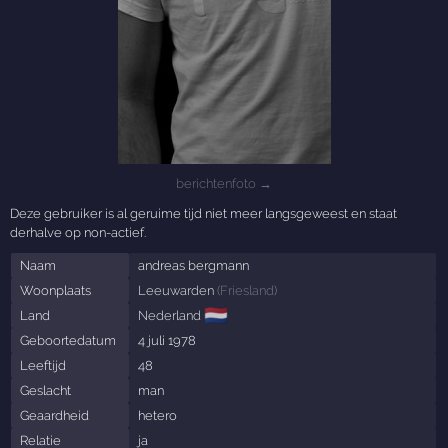
berichtenfoto →
Deze gebruiker is al geruime tijd niet meer langsgeweest en staat
derhalve op non-actief.
Naam
andreas bergmann
Woonplaats
Leeuwarden
(
Friesland
)
🇳🇱
Land
Nederland
Geboortedatum
4 juli 1978
Leeftijd
48
Geslacht
man
Geaardheid
hetero
Relatie
ja