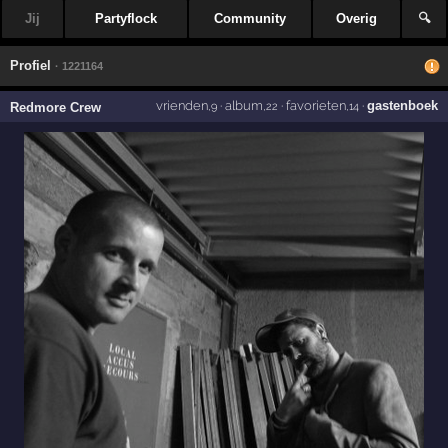
Jij
Partyflock
Community
Overig
🔍
Profiel
· 1221164
vrienden
·
album
·
favorieten
·
gastenboek
Redmore Crew
,9
,22
,14