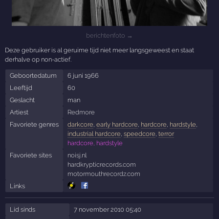
berichtenfoto →
Deze gebruiker is al geruime tijd niet meer langsgeweest en staat
derhalve op non-actief.
Geboortedatum
6 juni 1966
Leeftijd
60
Geslacht
man
Artiest
Redmore
Favoriete genres
darkcore
,
early hardcore
,
hardcore
,
hardstyle
,
industrial hardcore
,
speedcore
,
terror
hardcore, hardstyle
Favoriete sites
noisj.nl
hardkrypticrecords.com
motormouthrecordz.com
Links
Lid sinds
7 november 2010 05:40