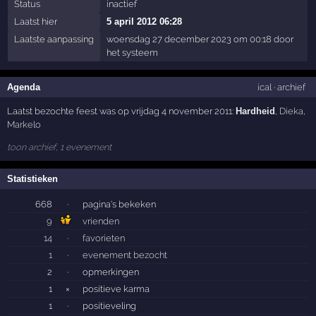
Status
inactief
Laatst hier
5 april 2012 06:28
Laatste aanpassing
woensdag 27 december 2023 om 00:18 door
het systeem
Agenda
ical
·
archief
Laatst bezochte feest was op vrijdag 4 november 2011:
Hardheid
,
Dieka
,
Markelo
toon archief, 1 evenement
Statistieken
668
·
pagina's bekeken
9
vrienden
14
·
favorieten
1
·
evenement bezocht
2
·
opmerkingen
1
×
positieve karma
1
·
positieveling