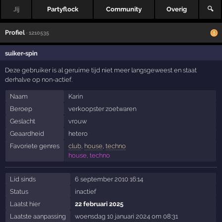
Jij
Partyflock
Community
Overig
🔍
Profiel
· 1210535
suiker-spin
Deze gebruiker is al geruime tijd niet meer langsgeweest en staat
derhalve op non-actief.
Naam
Karin
Beroep
verkoopster zoetwaren
Geslacht
vrouw
Geaardheid
hetero
Favoriete genres
club
,
house
,
techno
house, techno
Lid sinds
6 september 2010 16:14
Status
inactief
Laatst hier
22 februari 2025
Laatste aanpassing
woensdag 10 januari 2024 om 08:31