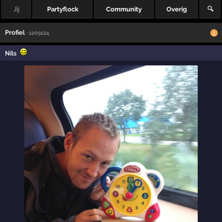
Jij
Partyflock
Community
Overig
🔍
Profiel
· 1209124
Nils