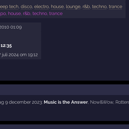
eep tech
,
disco
,
electro
,
house
,
lounge
,
r&b
,
techno
,
trance
o, house, r&b, techno, trance
2010 01:09
 12:35
juli 2024 om 19:12
dag 9 december 2023:
Music is the Answer
,
Now&Wow
,
Rotte