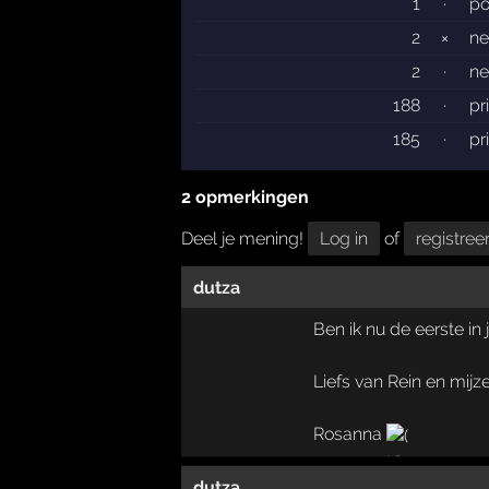
1
·
po
2
×
ne
2
·
ne
188
·
pr
185
·
pr
2 opmerkingen
Deel je mening!
Log in
of
registree
dutza
Ben ik nu de eerste in 
Liefs van Rein en mijze
Rosanna
dutza