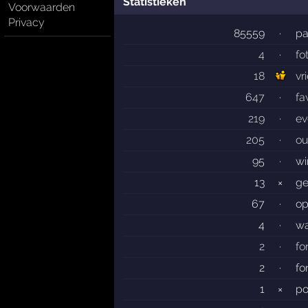
Statistieken
Voorwaarden
Privacy
85559
·
pa
4
·
fo
18
vr
647
·
fa
219
·
ev
205
·
ou
95
·
wi
13
×
ge
67
·
op
4
·
wa
2
·
fo
2
·
fo
1
×
po