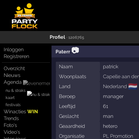
Profiel
· 1206765
📷
Inloggen
Paterr
Registreren
Naam
patrick
Overzicht
Nieuws
Woonplaats
Capelle aan den
Agenda
🇳🇱
Land
Nederland
nu & straks
Beroep
manager
kaart
festivals
Leeftijd
61
Winacties
WIN
Geslacht
man
Trends
Foto's
Geaardheid
hetero
Video's
Organisatie
PL Promotion
Interviews