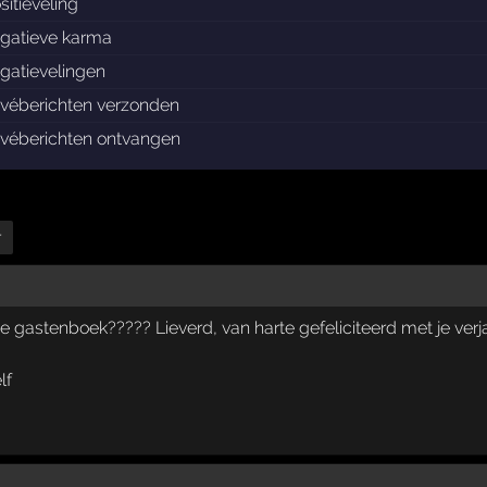
sitieveling
gatieve karma
gatievelingen
ivéberichten verzonden
ivéberichten ontvangen
r
je gastenboek????? Lieverd, van harte gefeliciteerd met je verja
lf