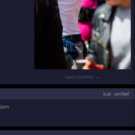
berichtenfoto →
ical
·
archief
rdam