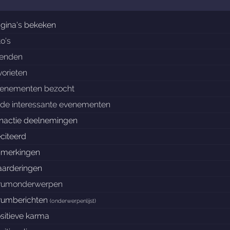
gina's bekeken
to's
ienden
vorieten
enementen bezocht
de interessante evenementen
nactie deelnemingen
citeerd
merkingen
arderingen
rumonderwerpen
rumberichten
(
onderwerpenlijst
)
sitieve karma