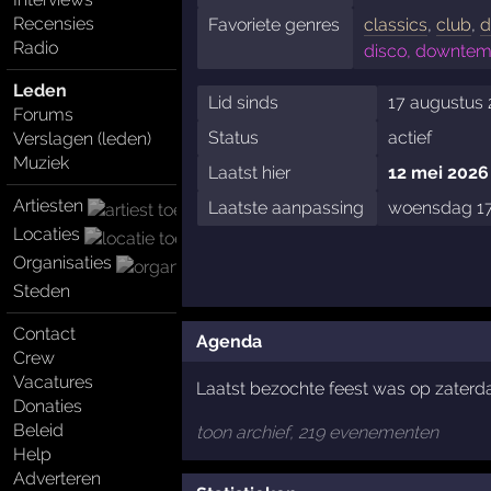
Recensies
Favoriete genres
classics
,
club
,
d
Radio
disco, downtemp
Leden
Lid sinds
17 augustus 
Forums
Status
actief
Verslagen (leden)
Muziek
Laatst hier
12 mei 2026
Artiesten
Laatste aanpassing
woensdag 17 
Locaties
Organisaties
Steden
Contact
Agenda
Crew
Vacatures
Laatst bezochte feest was op zater
Donaties
Beleid
toon archief, 219 evenementen
Help
Adverteren