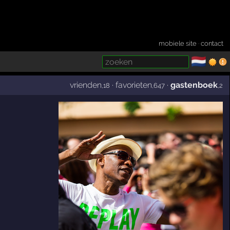
mobiele site
·
contact
🇳🇱
­
vrienden
·
favorieten
·
gastenboek
,18
,647
,2